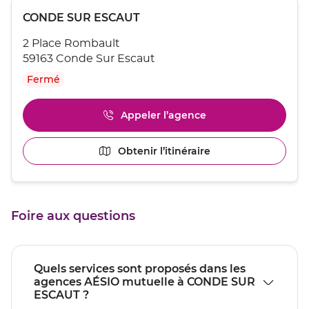
Appuyer
Point
CONDE SUR ESCAUT
sur
de
la
2 Place Rombault
touche
vente
ENTRÉE
59163 Conde Sur Escaut
:
pour
Fermé
obtenir
de
plus
Appeler l’agence
Afficher
amples
le
informations
numéro
[ECHAP
Obtenir l’itinéraire
jusqu'au
de
pour
point
téléphone
quitter]
du
de
point
vente
de
CONDE
Foire aux questions
vente
SUR
CONDE
ESCAUT
SUR
ESCAUT
Quels services sont proposés dans les
agences AÉSIO mutuelle à CONDE SUR
ESCAUT ?