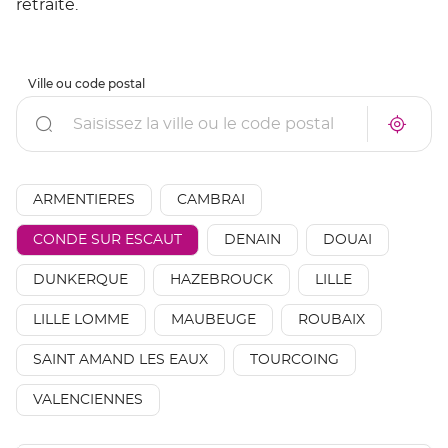
retraite.
Ville ou code postal
Rechercher
À
Trouve
proxim
un
un
point
point
de
de
vente
AÉSIO
ARMENTIERES
CAMBRAI
vente
mutuel
AÉSIO
à
mutuelle
CONDE SUR ESCAUT
DENAIN
DOUAI
proxim
DUNKERQUE
HAZEBROUCK
LILLE
LILLE LOMME
MAUBEUGE
ROUBAIX
SAINT AMAND LES EAUX
TOURCOING
VALENCIENNES