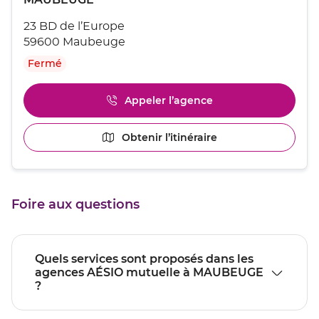
sur
de
la
23 BD de l’Europe
touche
vente
ENTRÉE
59600 Maubeuge
:
pour
Fermé
obtenir
de
plus
Appeler l’agence
Afficher
amples
le
informations
numéro
[ECHAP
Obtenir l’itinéraire
jusqu'au
de
pour
point
téléphone
quitter]
du
de
point
vente
de
MAUBEUGE
Foire aux questions
vente
MAUBEUGE
Quels services sont proposés dans les
agences AÉSIO mutuelle à MAUBEUGE
?