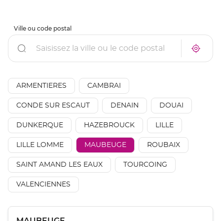
Ville ou code postal
Rechercher
À
Trouve
proxim
un
un
point
point
de
de
vente
AÉSIO
ARMENTIERES
CAMBRAI
vente
mutuel
AÉSIO
à
mutuelle
CONDE SUR ESCAUT
DENAIN
DOUAI
proxim
DUNKERQUE
HAZEBROUCK
LILLE
LILLE LOMME
MAUBEUGE
ROUBAIX
SAINT AMAND LES EAUX
TOURCOING
VALENCIENNES
Appuyer
Point
MAUBEUGE