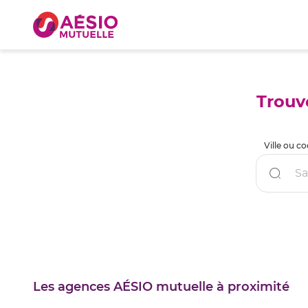
Trouv
Ville ou c
Reche
un
point
de
vente
AÉSIO
mutue
Les agences AÉSIO mutuelle à proximité