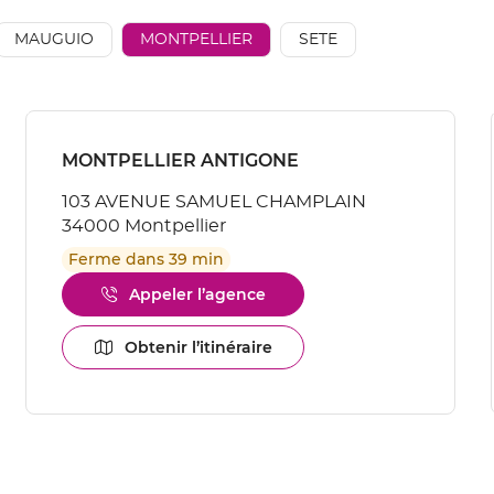
AÉSIO
mutuelle
MAUGUIO
MONTPELLIER
SETE
à
proximité
Appuyer
sur
Point
MONTPELLIER ANTIGONE
la
de
touche
103 AVENUE SAMUEL CHAMPLAIN
vente
ENTRÉE
34000 Montpellier
pour
:
obtenir
Ferme dans 39 min
de
plus
Appeler l’agence
Afficher
amples
le
informations
numéro
Obtenir l’itinéraire
[ECHAP
jusqu'au
de
pour
point
téléphone
quitter]
de
du
vente
point
MONTPELLIER
de
ANTIGONE
vente
MONTPELLIER