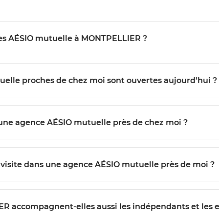
ANTIGONE
Quels services sont proposés dans les agences AÉSIO mutuelle à MONTPELLIER ?
Comment savoir quelles agences AÉSIO mutuelle proches de chez moi sont ouvertes aujourd’hui ?
Est-il possible de prendre rendez-vous avec une agence AÉSIO mutuelle près de chez moi ?
Quelles démarches suivre pour préparer ma visite dans une agence AÉSIO mutuelle près de moi ?
TPELLIER accompagnent-elles aussi les indépendants et les 