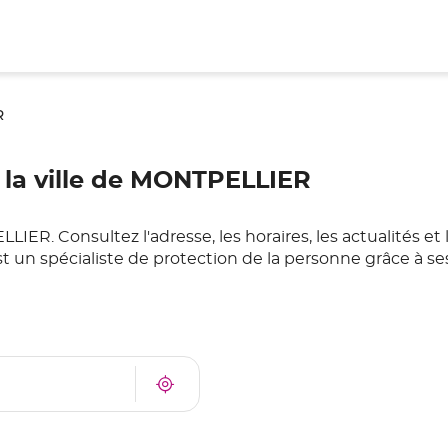
R
 la ville de MONTPELLIER
R. Consultez l'adresse, les horaires, les actualités et 
 un spécialiste de protection de la personne grâce à se
À
Trouver
proximité
un
point
de
vente