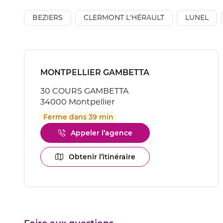
vente
AÉSIO
BEZIERS
CLERMONT L'HÉRAULT
LUNEL
mutuelle
Appuyer
sur
Point
MONTPELLIER GAMBETTA
la
de
touche
30 COURS GAMBETTA
vente
ENTRÉE
34000 Montpellier
pour
:
obtenir
Ferme dans 39 min
de
plus
Appeler l’agence
Afficher
amples
le
informations
numéro
Obtenir l’itinéraire
[ECHAP
jusqu'au
de
pour
point
téléphone
quitter]
de
du
vente
point
MONTPELLIER
de
GAMBETTA
vente
MONTPELLIER