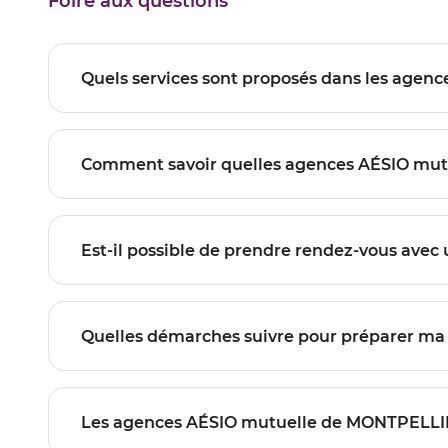
Foire aux questions
GAMBETTA
Les agences AÉSIO mutuelle de MON