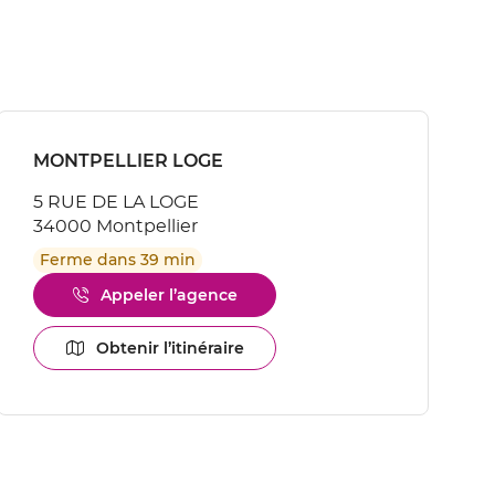
Appuyer
sur
Point
MONTPELLIER LOGE
la
de
touche
5 RUE DE LA LOGE
vente
ENTRÉE
34000 Montpellier
pour
:
obtenir
Ferme dans 39 min
de
plus
Appeler l’agence
Afficher
amples
le
informations
numéro
Obtenir l’itinéraire
[ECHAP
jusqu'au
de
pour
point
téléphone
quitter]
de
du
vente
point
MONTPELLIER
de
LOGE
vente
MONTPELLIER