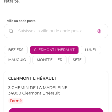
retraite.
Ville ou code postal
Rechercher
À
Trouve
proxim
un
un
point
point
de
de
vente
AÉSIO
BEZIERS
CLERMONT L'HÉRAULT
LUNEL
vente
mutuel
AÉSIO
à
mutuelle
MAUGUIO
MONTPELLIER
SETE
proxim
Appuyer
Point
CLERMONT L'HÉRAULT
sur
de
la
3 CHEMIN DE LA MADELEINE
touche
vente
ENTRÉE
34800 Clermont L'hérault
:
pour
Fermé
obtenir
de
plus