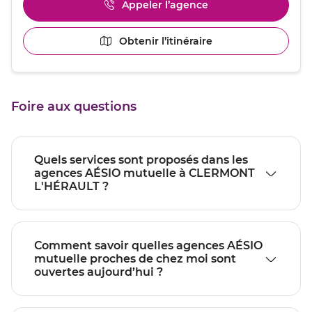
Appeler l’agence
Afficher
amples
le
informations
numéro
[ECHAP
Obtenir l’itinéraire
jusqu'au
de
pour
point
téléphone
quitter]
du
de
point
vente
de
CLERMONT
Foire aux questions
vente
L'HÉRAULT
CLERMONT
L'HÉRAULT
Quels services sont proposés dans les
agences AÉSIO mutuelle à CLERMONT
L'HÉRAULT ?
Comment savoir quelles agences AÉSIO
mutuelle proches de chez moi sont
ouvertes aujourd’hui ?