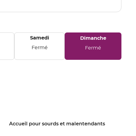
point
de
vente
CONDE
SUR
ESCAUT
Samedi
Horaires
Dimanche
d'ouverture
Fermé
Fermé
d'aujourd'hui
Samedi
Dimanche
Accueil pour sourds et malentendants