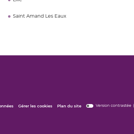
Saint Amand Les Eaux
(ouvre
données
Gérer les cookies
Plan du site
Version contras
brid
dans
cont
une
nouvelle
fenêtre)