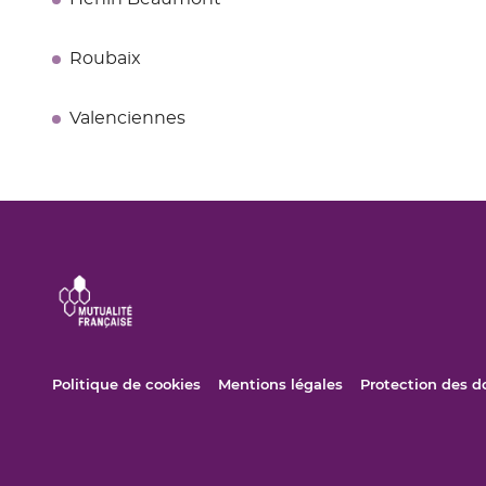
Roubaix
Valenciennes
(ouvre
(ouvre
Politique de cookies
Mentions légales
Protection des 
dans
dans
une
une
nouvelle
nouvelle
fenêtre)
fenêtre)