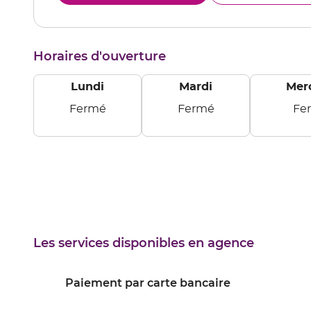
le
CON
numéro
SUR
de
ESCA
téléphone
Horaires d'ouverture
du
point
de
Lundi
Mardi
Mer
vente
CONDE
Fermé
Fermé
Fe
SUR
Lundi
Mardi
Mercredi
ESCAUT
Les services disponibles en agence
Paiement par carte bancaire