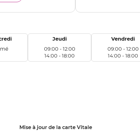
DE
UT
credi
Jeudi
Vendredi
rmé
09:00
-
12:00
09:00
-
12:00
14:00
-
18:00
14:00
-
18:00
Jeudi
Vendredi
De
De
09:00
09:00
à
à
12:00
12:00
De
De
14:00
14:00
à
à
18:00
18:00
Mise à jour de la carte Vitale