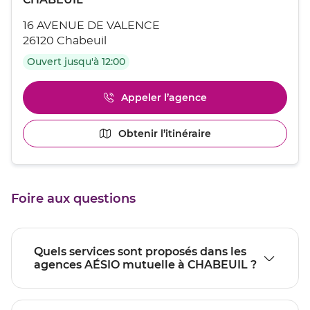
sur
de
la
16 AVENUE DE VALENCE
touche
vente
ENTRÉE
26120 Chabeuil
:
pour
Ouvert jusqu'à 12:00
obtenir
de
plus
Appeler l’agence
Afficher
amples
le
informations
numéro
[ECHAP
Obtenir l’itinéraire
jusqu'au
de
pour
point
téléphone
quitter]
du
de
point
vente
de
CHABEUIL
Foire aux questions
vente
CHABEUIL
Quels services sont proposés dans les
agences AÉSIO mutuelle à CHABEUIL ?