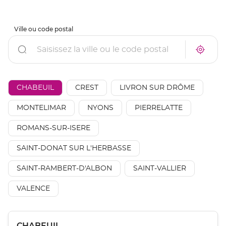
Ville ou code postal
Rechercher
À
Trouve
proxim
un
un
point
point
de
de
vente
AÉSIO
CHABEUIL
CREST
LIVRON SUR DRÔME
vente
mutuel
AÉSIO
à
mutuelle
MONTELIMAR
NYONS
PIERRELATTE
proxim
ROMANS-SUR-ISERE
SAINT-DONAT SUR L'HERBASSE
SAINT-RAMBERT-D'ALBON
SAINT-VALLIER
VALENCE
Appuyer
Point
CHABEUIL