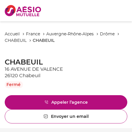
Accueil
France
Auvergne-Rhône-Alpes
Drôme
CHABEUIL
CHABEUIL
CHABEUIL
16 AVENUE DE VALENCE
26120 Chabeuil
Fermé
Appeler l’agence
Afficher
le
numéro
Envoyer un email
l'agence
de
CHABEUIL
téléphone
du