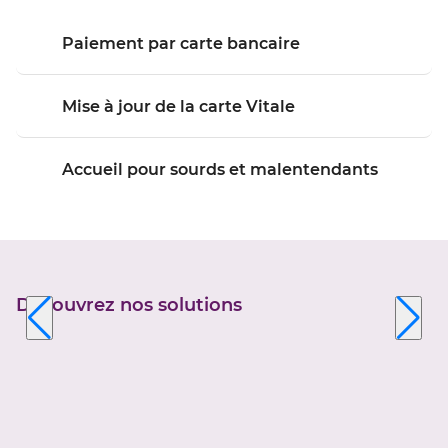
Paiement par carte bancaire
Mise à jour de la carte Vitale
Accueil pour sourds et malentendants
Découvrez nos solutions
Appuyer
sur
la
touche
ENTRÉE
pour
prendre
le
contrôle