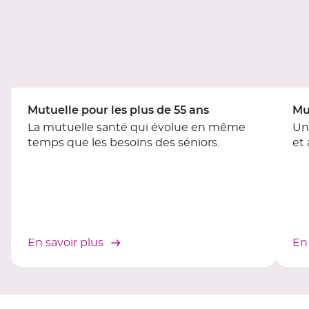
du
slider
[ECHAP
pour
quitter]
Mutuelle pour les plus de 55 ans
Mu
La mutuelle santé qui évolue en même
Un
temps que les besoins des séniors.
et
En savoir plus
En 