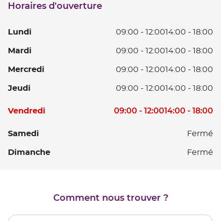
Horaires d'ouverture
point
de
vente
L
Lundi
09:00
-
12:00
14:00
-
18:00
CHABEUIL
D
Ma
Mardi
09:00
-
12:00
14:00
-
18:00
0
D
à
Me
Mercredi
09:00
-
12:00
14:00
-
18:00
0
12
D
à
D
Je
Jeudi
09:00
-
12:00
14:00
-
18:00
0
12
14
D
à
D
à
Horaires
0
V
09:00
-
12:00
14:00
-
18:00
Vendredi
12
14
18
d'ouverture
à
D
D
à
d'aujourd'hui
12
0
S
Samedi
Fermé
14
18
D
à
à
D
Dimanche
Fermé
14
12
18
à
D
18
14
à
Comment nous trouver ?
18