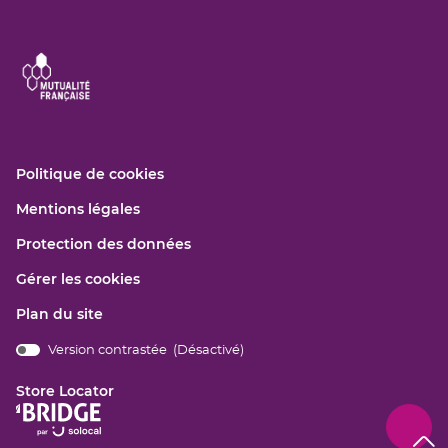
(ouvre
Politique de cookies
dans
(ouvre
Mentions légales
une
dans
nouvelle
(ouvre
Protection des données
une
fenêtre)
dans
nouvelle
Gérer les cookies
une
fenêtre)
nouvelle
Plan du site
fenêtre)
Version contrastée (
Désactivé
)
bridge.components.footer.high-
contrast.on.srLabel
Store Locator
(ouvre
dans
Remo
(navi
une
en