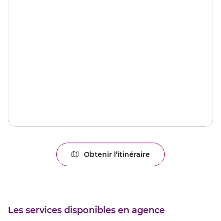
Obtenir l’itinéraire
jusqu'au
point
de
vente
CHABEUIL
Les services disponibles en agence