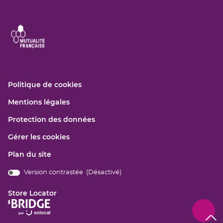
(ouvre
Politique de cookies
dans
(ouvre
Mentions légales
une
dans
nouvelle
(ouvre
Protection des données
une
fenêtre)
dans
nouvelle
Gérer les cookies
une
fenêtre)
nouvelle
Plan du site
fenêtre)
Version contrastée (
Désactivé
)
bridge.components.footer.high-
contrast.on.srLabel
Store Locator
(ouvre
dans
Remo
(navi
une
en