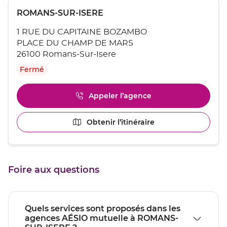
Appuyer
Point
ROMANS-SUR-ISERE
sur
de
la
1 RUE DU CAPITAINE BOZAMBO
touche
vente
ENTRÉE
PLACE DU CHAMP DE MARS
:
pour
26100 Romans-Sur-Isere
obtenir
Fermé
de
plus
amples
Appeler l’agence
Afficher
informations
le
[ECHAP
numéro
pour
Obtenir l’itinéraire
jusqu'au
de
quitter]
point
téléphone
du
de
point
vente
de
ROMANS-
Foire aux questions
vente
SUR-
ROMANS-
ISERE
SUR-
ISERE
Quels services sont proposés dans les
agences AÉSIO mutuelle à ROMANS-