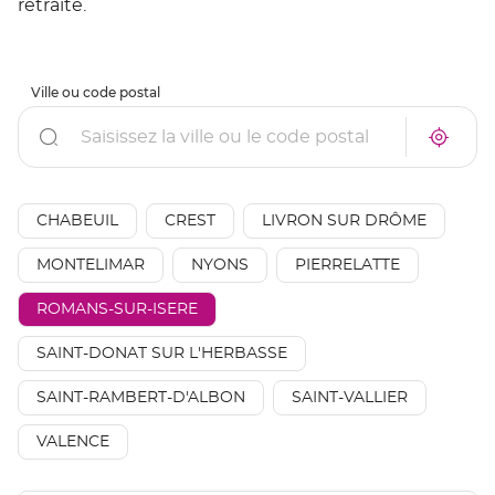
retraite.
Ville ou code postal
Rechercher
À
Trouve
proxim
un
un
point
point
de
de
vente
AÉSIO
CHABEUIL
CREST
LIVRON SUR DRÔME
vente
mutuel
AÉSIO
à
mutuelle
MONTELIMAR
NYONS
PIERRELATTE
proxim
ROMANS-SUR-ISERE
SAINT-DONAT SUR L'HERBASSE
SAINT-RAMBERT-D'ALBON
SAINT-VALLIER
VALENCE