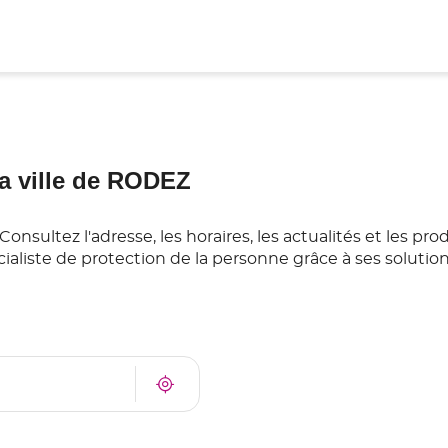
a ville de RODEZ
ultez l'adresse, les horaires, les actualités et les pro
ialiste de protection de la personne grâce à ses soluti
À
Trouver
proximité
un
point
de
vente