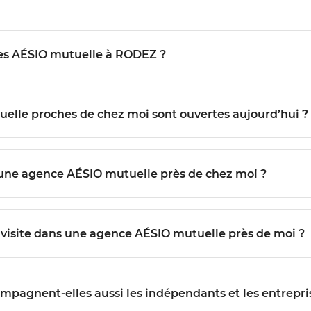
Quels services sont proposés dans les agences AÉSIO mutuelle à RODEZ ?
Comment savoir quelles agences AÉSIO mutuelle proches de chez moi sont ouvertes aujourd’hui ?
Est-il possible de prendre rendez-vous avec une agence AÉSIO mutuelle près de chez moi ?
Quelles démarches suivre pour préparer ma visite dans une agence AÉSIO mutuelle près de moi ?
Z accompagnent-elles aussi les indépendants et les entrepri