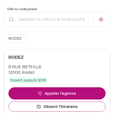
Ville ou code postal
Rechercher
À
Trouve
proxim
un
un
point
point
de
de
vente
AÉSIO
RODEZ
vente
mutuel
AÉSIO
à
mutuelle
proxim
Appuyer
Point
RODEZ
sur
de
la
9 RUE BETEILLE
touche
vente
ENTRÉE
12000 Rodez
:
pour
Ouvert jusqu'à 12:00
obtenir
de
plus
Appeler l’agence
Afficher
amples
le
informations
numéro
[ECHAP
Obtenir l’itinéraire
jusqu'au
de
pour
point
téléphone