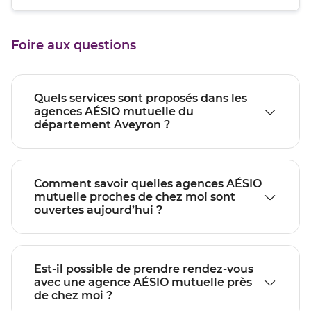
quitter]
du
de
point
vente
de
RODEZ
Foire aux questions
vente
RODEZ
Quels services sont proposés dans les
agences AÉSIO mutuelle du
département Aveyron ?
Comment savoir quelles agences AÉSIO
mutuelle proches de chez moi sont
ouvertes aujourd’hui ?
Est-il possible de prendre rendez-vous
avec une agence AÉSIO mutuelle près
de chez moi ?