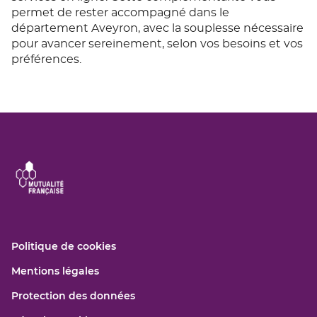
permet de rester accompagné dans le
département Aveyron, avec la souplesse nécessaire
pour avancer sereinement, selon vos besoins et vos
préférences.
(ouvre
Politique de cookies
dans
(ouvre
Mentions légales
une
dans
nouvelle
(ouvre
Protection des données
une
fenêtre)
dans
nouvelle