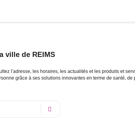
a ville de REIMS
 l'adresse, les horaires, les actualités et les produits et se
rsonne grâce à ses solutions innovantes en terme de santé, de p
À
Trouver
proximité
un
point
de
vente