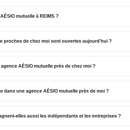
Quels services sont proposés dans les agences AÉSIO mutuelle à REIMS ?
Comment savoir quelles agences AÉSIO mutuelle proches de chez moi sont ouvertes aujourd’hui ?
Est-il possible de prendre rendez-vous avec une agence AÉSIO mutuelle près de chez moi ?
Quelles démarches suivre pour préparer ma visite dans une agence AÉSIO mutuelle près de moi ?
compagnent-elles aussi les indépendants et les entreprises ?