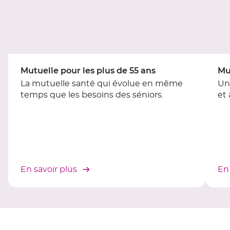
[ECHAP
pour
quitter]
Mutuelle pour les plus de 55 ans
Mu
La mutuelle santé qui évolue en même
Un
temps que les besoins des séniors.
et
En savoir plus
En 