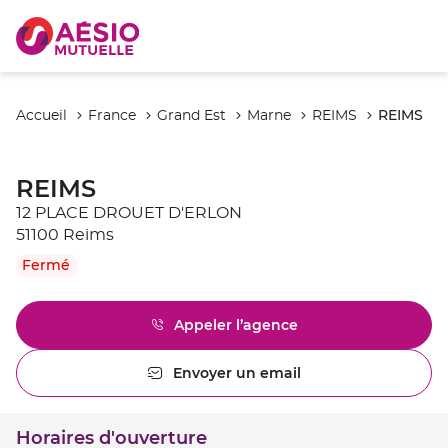
REIMS
Accueil
France
Grand Est
Marne
REIMS
REIMS
12 PLACE DROUET D'ERLON
51100 Reims
Fermé
Appeler l’agence
Afficher
le
numéro
Envoyer un email
l'agence
de
REIMS
téléphone
du
Horaires d'ouverture
point