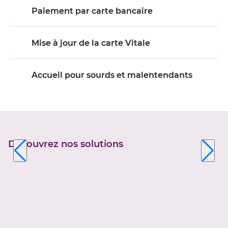
Paiement par carte bancaire
Mise à jour de la carte Vitale
Accueil pour sourds et malentendants
Découvrez nos solutions
Appuyer
sur
la
touche
ENTRÉE
pour
prendre
le
contrôle
du
slider