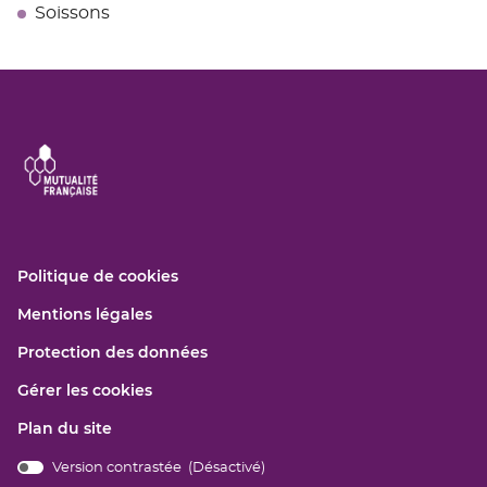
Soissons
(ouvre
Politique de cookies
dans
(ouvre
Mentions légales
une
dans
nouvelle
(ouvre
Protection des données
une
fenêtre)
dans
nouvelle
Gérer les cookies
une
fenêtre)
nouvelle
Plan du site
fenêtre)
Version contrastée (
Désactivé
)
bridge.components.footer.high-