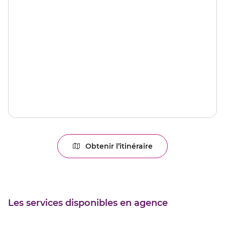
Obtenir l’itinéraire
jusqu'au
point
de
vente
REIMS
Les services disponibles en agence