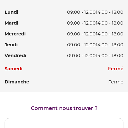
de
vente
L
Lundi
09:00
-
12:00
14:00
-
18:00
REIMS
D
Ma
Mardi
09:00
-
12:00
14:00
-
18:00
0
D
à
Me
Mercredi
09:00
-
12:00
14:00
-
18:00
0
12
D
à
D
Je
Jeudi
09:00
-
12:00
14:00
-
18:00
0
12
14
D
à
D
V
Vendredi
09:00
-
12:00
14:00
-
18:00
à
0
12
14
D
18
à
D
à
Horaires
0
S
Fermé
Samedi
12
14
18
d'ouverture
à
D
à
d'aujourd'hui
12
D
Dimanche
Fermé
14
18
D
à
14
18
à
18
Comment nous trouver ?