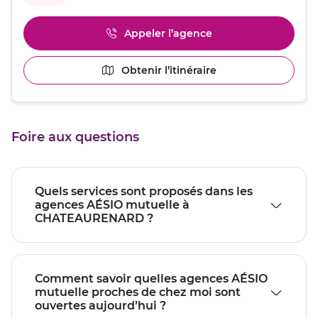
obtenir
de
plus
Appeler l’agence
Afficher
amples
le
informations
numéro
[ECHAP
Obtenir l’itinéraire
jusqu'au
de
pour
point
téléphone
quitter]
du
de
point
vente
de
CHATEAURENARD
Foire aux questions
vente
CHATEAURENARD
Quels services sont proposés dans les
agences AÉSIO mutuelle à
CHATEAURENARD ?
Comment savoir quelles agences AÉSIO
mutuelle proches de chez moi sont
ouvertes aujourd’hui ?