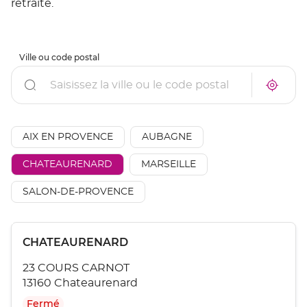
retraite.
Ville ou code postal
Rechercher
À
Trouve
proxim
un
un
point
point
de
de
vente
AÉSIO
AIX EN PROVENCE
AUBAGNE
vente
mutuel
AÉSIO
à
mutuelle
CHATEAURENARD
MARSEILLE
proxim
SALON-DE-PROVENCE
Appuyer
Point
CHATEAURENARD
sur
de
la
23 COURS CARNOT
touche
vente
ENTRÉE
13160 Chateaurenard
:
pour
Fermé