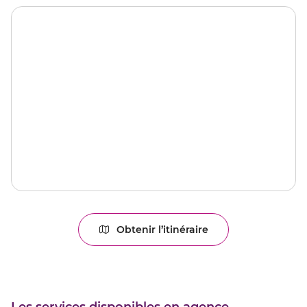
Obtenir l’itinéraire
jusqu'au
point
de
vente
CHATEAURENARD