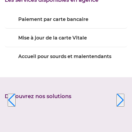
Les services disponibles en agence
Paiement par carte bancaire
Mise à jour de la carte Vitale
Accueil pour sourds et malentendants
Découvrez nos solutions
Appuyer
sur
la
touche
ENTRÉE
pour
prendre
le