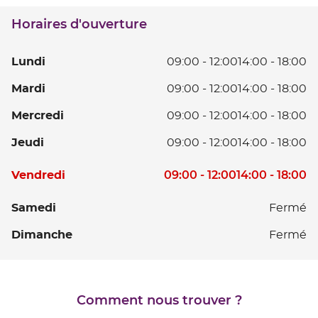
téléphone
du
Horaires d'ouverture
point
de
vente
L
Lundi
09:00
-
12:00
14:00
-
18:00
CHATEAURENARD
D
Ma
Mardi
09:00
-
12:00
14:00
-
18:00
0
D
à
Me
Mercredi
09:00
-
12:00
14:00
-
18:00
0
12
D
à
D
Je
Jeudi
09:00
-
12:00
14:00
-
18:00
0
12
14
D
à
D
à
Horaires
0
V
09:00
-
12:00
14:00
-
18:00
Vendredi
12
14
18
d'ouverture
à
D
D
à
d'aujourd'hui
12
0
S
Samedi
Fermé
14
18
D
à
à
D
Dimanche
Fermé
14
12
18
à
D
18
14
à
Comment nous trouver ?
18