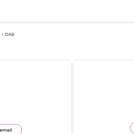
DAX
email
ence