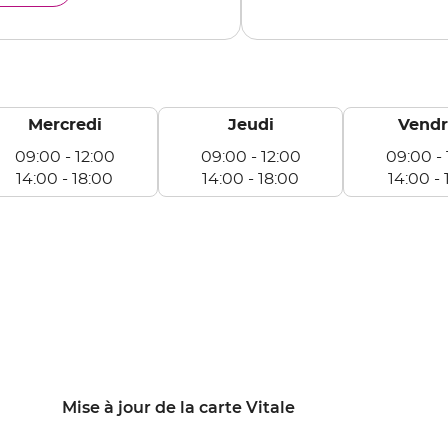
Mercredi
Jeudi
Vendr
09:00
-
12:00
09:00
-
12:00
09:00
-
14:00
-
18:00
14:00
-
18:00
14:00
-
rcredi
Jeudi
Vendredi
e
De
De
:00
09:00
09:00
à
à
:00
12:00
12:00
e
De
De
:00
14:00
14:00
à
à
:00
18:00
18:00
Mise à jour de la carte Vitale