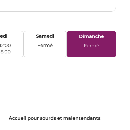
point
de
vente
DAX
edi
Samedi
Horaires
Dimanche
d'ouverture
12:00
Fermé
Fermé
d'aujourd'hui
Samedi
Dimanche
18:00
Accueil pour sourds et malentendants