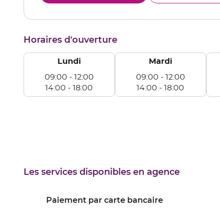
le
DAX
numéro
de
téléphone
Horaires d'ouverture
du
point
de
Lundi
Mardi
vente
DAX
09:00
-
12:00
09:00
-
12:00
14:00
-
18:00
14:00
-
18:00
Lundi
Mardi
Me
De
De
D
09:00
09:00
09
à
à
à
12:00
12:00
12
De
De
D
14:00
14:00
14
Les services disponibles en agence
à
à
à
18:00
18:00
18
Paiement par carte bancaire