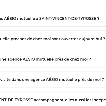
Quels services sont proposés dans les agences AÉSIO mutuelle à SAINT-VINCENT-DE-TYROSSE ?
Comment savoir quelles agences AÉSIO mutuelle proches de chez moi sont ouvertes aujourd’hui ?
Est-il possible de prendre rendez-vous avec une agence AÉSIO mutuelle près de chez moi ?
Quelles démarches suivre pour préparer ma visite dans une agence AÉSIO mutuelle près de moi ?
NT-VINCENT-DE-TYROSSE accompagnent-elles aussi les indép