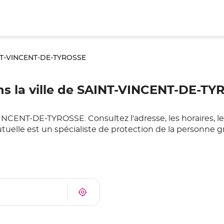
T-VINCENT-DE-TYROSSE
s la ville de SAINT-VINCENT-DE-TY
ENT-DE-TYROSSE. Consultez l'adresse, les horaires, les 
uelle est un spécialiste de protection de la personne g
À
Trouver
proximité
un
point
de
vente