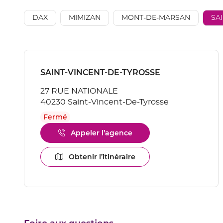
vente
AÉSIO
DAX
MIMIZAN
MONT-DE-MARSAN
SA
mutuelle
Appuyer
sur
Point
SAINT-VINCENT-DE-TYROSSE
la
de
touche
27 RUE NATIONALE
vente
ENTRÉE
40230 Saint-Vincent-De-Tyrosse
pour
:
obtenir
Fermé
de
plus
Appeler l’agence
Afficher
amples
le
informations
numéro
Obtenir l’itinéraire
[ECHAP
jusqu'au
de
pour
point
téléphone
quitter]
de
du
vente
point
SAINT-
de
VINCENT-
vente
SAINT-
DE-