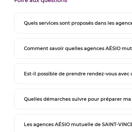
Foire aux questions
VINCENT-
TYROSSE
DE-
TYROSSE
Les agences AÉSIO mutuelle de SAI