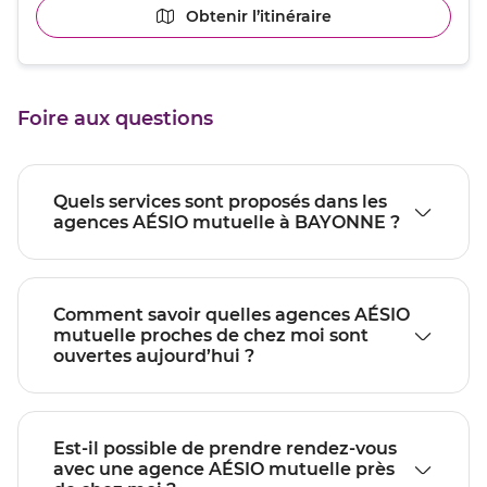
numéro
pour
Obtenir l’itinéraire
jusqu'au
de
quitter]
point
téléphone
du
de
point
vente
de
BAYONNE
Foire aux questions
vente
BAYONNE
Quels services sont proposés dans les
agences AÉSIO mutuelle à BAYONNE ?
Comment savoir quelles agences AÉSIO
mutuelle proches de chez moi sont
ouvertes aujourd’hui ?
Est-il possible de prendre rendez-vous
avec une agence AÉSIO mutuelle près