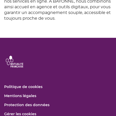
nos services en ligne. À BAYONNE, nous combinons
ainsi accueil en agence et outils digitaux, pour vous
garantir un accompagnement souple, accessible et
toujours proche de vous.
(ouvre
Politique de cookies
dans
(ouvre
Mentions légales
une
dans
nouvelle
(ouvre
Protection des données
une
fenêtre)
dans
nouvelle
Gérer les cookies
une
fenêtre)