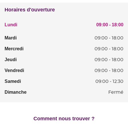
du
HOSTELLERIE
point
Horaires d'ouverture
de
vente
NIMES
Horaires
Lu
Lundi
09:00
-
18:00
HOSTELLERIE
d'ouverture
D
d'aujourd'hui
09
Mardi
Ma
09:00
-
18:00
à
D
Mercredi
Me
09:00
-
18:00
18
0
D
à
Jeudi
Je
09:00
-
18:00
0
18
D
à
Vendredi
V
09:00
-
18:00
0
18
D
à
Samedi
S
09:00
-
12:30
0
18
D
à
Dimanche
D
Fermé
0
18
à
12
Comment nous trouver ?