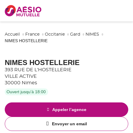
Accueil
France
Occitanie
Gard
NIMES
NIMES HOSTELLERIE
NIMES HOSTELLERIE
393 RUE DE L'HOSTELLERIE
VILLE ACTIVE
30000 Nimes
Ouvert jusqu'à 18:00
Appeler l’agence
Afficher
le
numéro
Envoyer un email
de
l'agence
téléphone
NIMES