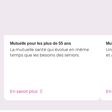
du
slider
[ECHAP
pour
quitter]
Mutuelle pour les plus de 55 ans
Mut
La mutuelle santé qui évolue en même
Un
temps que les besoins des séniors.
et
En savoir plus
En 