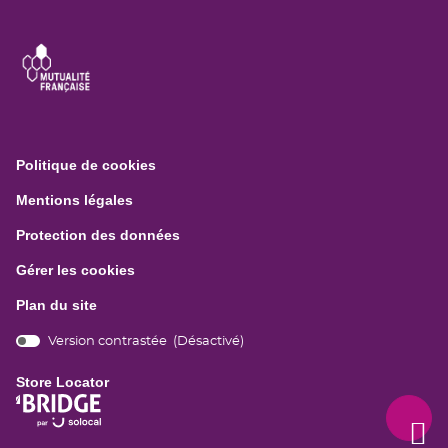
(ouvre
Politique de cookies
dans
(ouvre
Mentions légales
une
dans
nouvelle
(ouvre
Protection des données
une
fenêtre)
dans
nouvelle
Gérer les cookies
une
fenêtre)
nouvelle
Plan du site
fenêtre)
Version contrastée (
Désactivé
)
bridge.components.footer.high-
contrast.on.srLabel
Store Locator
(ouvre
dans
Remo
(navi
une
en