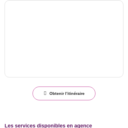
Obtenir l’itinéraire
jusqu'au
point
de
vente
NIMES
HOSTELLERIE
Les services disponibles en agence