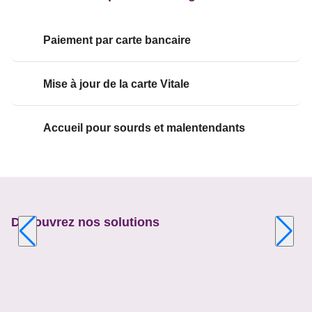
Paiement par carte bancaire
Mise à jour de la carte Vitale
Accueil pour sourds et malentendants
Découvrez nos solutions
Appuyer
sur
la
touche
ENTRÉE
pour
prendre
le
contrôle