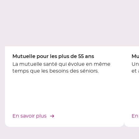
contrôle
du
slider
[ECHAP
pour
quitter]
Mutuelle pour les plus de 55 ans
Mu
La mutuelle santé qui évolue en même
Un
temps que les besoins des séniors.
et
En savoir plus
En 