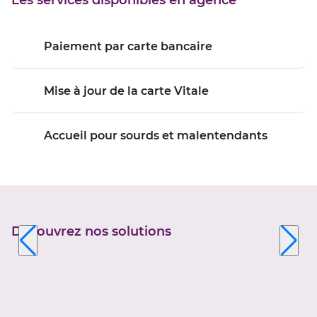
Les services disponibles en agence
SUR
L'HERBASSE
Paiement par carte bancaire
Mise à jour de la carte Vitale
Accueil pour sourds et malentendants
Découvrez nos solutions
Appuyer
sur
la
touche
ENTRÉE
pour
prendre
le