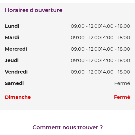
téléphone
DONAT
du
SUR
Horaires d'ouverture
point
L'HERBASSE
de
vente
L
Lundi
09:00
-
12:00
14:00
-
18:00
SAINT-
DONAT
D
Ma
Mardi
09:00
-
12:00
14:00
-
18:00
SUR
0
L'HERBASSE
D
à
Me
Mercredi
09:00
-
12:00
14:00
-
18:00
0
12
D
à
D
Je
Jeudi
09:00
-
12:00
14:00
-
18:00
0
12
14
D
à
D
V
Vendredi
09:00
-
12:00
14:00
-
18:00
à
0
12
14
D
18
à
D
S
Samedi
Fermé
à
0
12
14
18
à
D
à
Horaires
D
Fermé
Dimanche
12
14
18
d'ouverture
D
à
d'aujourd'hui
14
18
à
18
Comment nous trouver ?