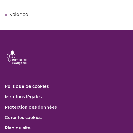
Valence
(ouvre
Politique de cookies
dans
(ouvre
Mentions légales
une
dans
nouvelle
(ouvre
Protection des données
une
fenêtre)
dans
nouvelle
Gérer les cookies
une
fenêtre)
nouvelle
Plan du site
fenêtre)