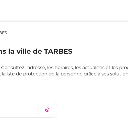
BES
 la ville de TARBES
sultez l'adresse, les horaires, les actualités et les pr
ialiste de protection de la personne grâce à ses soluti
À
Trouver
proximité
un
point
de
vente