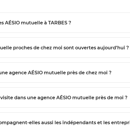
Quels services sont proposés dans les agences AÉSIO mutuelle à TARBES ?
Comment savoir quelles agences AÉSIO mutuelle proches de chez moi sont ouvertes aujourd’hui ?
Est-il possible de prendre rendez-vous avec une agence AÉSIO mutuelle près de chez moi ?
Quelles démarches suivre pour préparer ma visite dans une agence AÉSIO mutuelle près de moi ?
ES accompagnent-elles aussi les indépendants et les entrepr