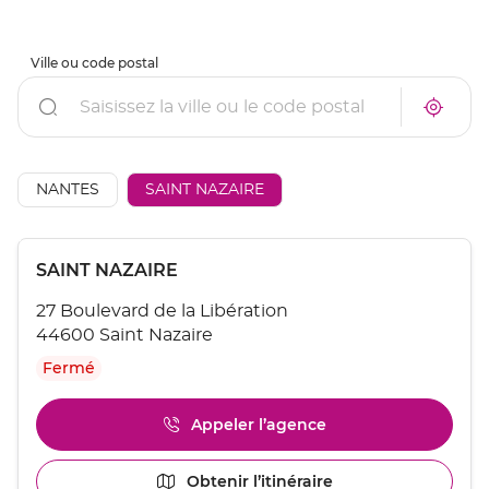
Ville ou code postal
Rechercher
À
Trouve
proxim
un
un
point
point
de
de
vente
AÉSIO
NANTES
SAINT NAZAIRE
vente
mutuel
AÉSIO
à
mutuelle
proxim
Appuyer
Point
SAINT NAZAIRE
sur
de
la
27 Boulevard de la Libération
touche
vente
ENTRÉE
44600 Saint Nazaire
:
pour
Fermé
obtenir
de
plus
Appeler l’agence
Afficher
amples
le
informations
numéro
[ECHAP
Obtenir l’itinéraire