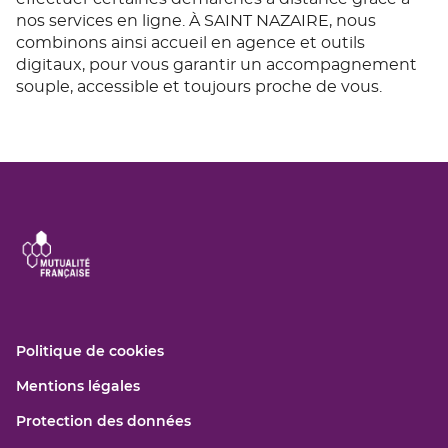
nos services en ligne. À SAINT NAZAIRE, nous
combinons ainsi accueil en agence et outils
digitaux, pour vous garantir un accompagnement
souple, accessible et toujours proche de vous.
(ouvre
Politique de cookies
dans
(ouvre
Mentions légales
une
dans
nouvelle
(ouvre
Protection des données
une
fenêtre)
dans
nouvelle