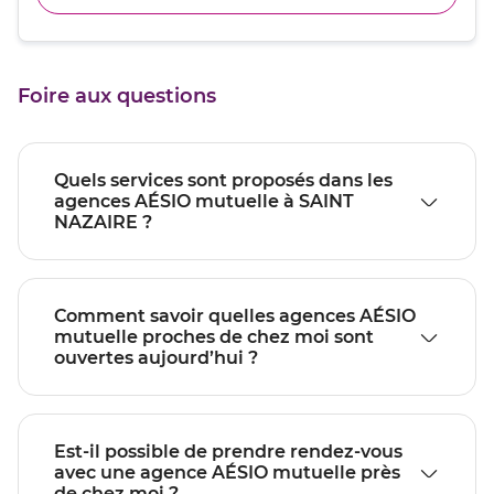
jusqu'au
de
pour
point
téléphone
quitter]
du
de
point
vente
de
SAINT
Foire aux questions
vente
NAZAIRE
SAINT
NAZAIRE
Quels services sont proposés dans les
agences AÉSIO mutuelle à SAINT
NAZAIRE ?
Comment savoir quelles agences AÉSIO
mutuelle proches de chez moi sont
ouvertes aujourd’hui ?
Est-il possible de prendre rendez-vous
avec une agence AÉSIO mutuelle près
de chez moi ?