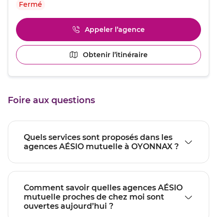
Fermé
obtenir
de
plus
Appeler l’agence
Afficher
amples
le
informations
numéro
[ECHAP
Obtenir l’itinéraire
jusqu'au
de
pour
point
téléphone
quitter]
du
de
point
vente
de
OYONNAX
Foire aux questions
vente
OYONNAX
Quels services sont proposés dans les
agences AÉSIO mutuelle à OYONNAX ?
Comment savoir quelles agences AÉSIO
mutuelle proches de chez moi sont
ouvertes aujourd’hui ?