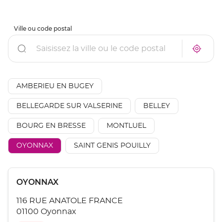
Ville ou code postal
Rechercher
À
Trouve
proxim
un
un
point
point
de
de
vente
AÉSIO
AMBERIEU EN BUGEY
vente
mutuel
AÉSIO
à
mutuelle
BELLEGARDE SUR VALSERINE
BELLEY
proxim
BOURG EN BRESSE
MONTLUEL
OYONNAX
SAINT GENIS POUILLY
Appuyer
Point
OYONNAX
sur
de
la
116 RUE ANATOLE FRANCE
touche
vente
ENTRÉE
01100 Oyonnax
:
pour