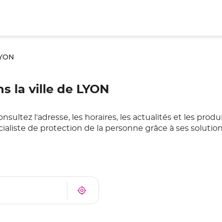
YON
 la ville de LYON
ltez l'adresse, les horaires, les actualités et les prod
ialiste de protection de la personne grâce à ses soluti
À
Trouver
proximité
un
point
de
vente