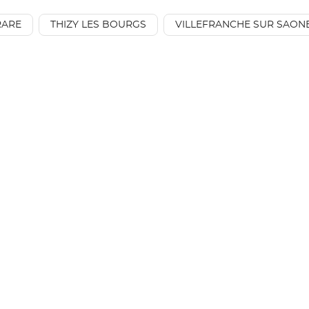
AÉSIO
mutuelle
RARE
THIZY LES BOURGS
VILLEFRANCHE SUR SAON
à
proximité