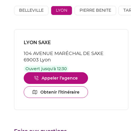
vente
AÉSIO
BELLEVILLE
LYON
PIERRE BENITE
TA
mutuelle
Appuyer
sur
Point
LYON SAXE
la
de
touche
104 AVENUE MARÉCHAL DE SAXE
vente
ENTRÉE
69003 Lyon
pour
:
obtenir
Ouvert jusqu'à 12:30
de
plus
Appeler l’agence
Afficher
amples
le
informations
numéro
Obtenir l’itinéraire
[ECHAP
jusqu'au
de
pour
point
téléphone
quitter]
de
du
vente
point
LYON
de
SAXE
vente
LYON