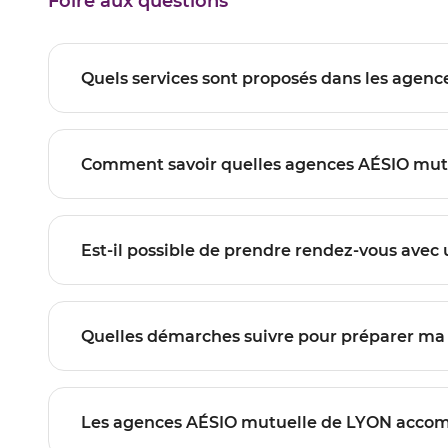
Foire aux questions
SAXE
Les agences AÉSIO mutuelle de LYON