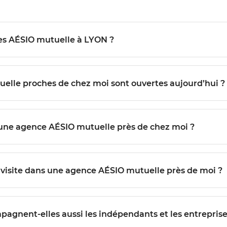
Quels services sont proposés dans les agences AÉSIO mutuelle à LYON ?
Comment savoir quelles agences AÉSIO mutuelle proches de chez moi sont ouvertes aujourd’hui ?
Est-il possible de prendre rendez-vous avec une agence AÉSIO mutuelle près de chez moi ?
Quelles démarches suivre pour préparer ma visite dans une agence AÉSIO mutuelle près de moi ?
 accompagnent-elles aussi les indépendants et les entreprise