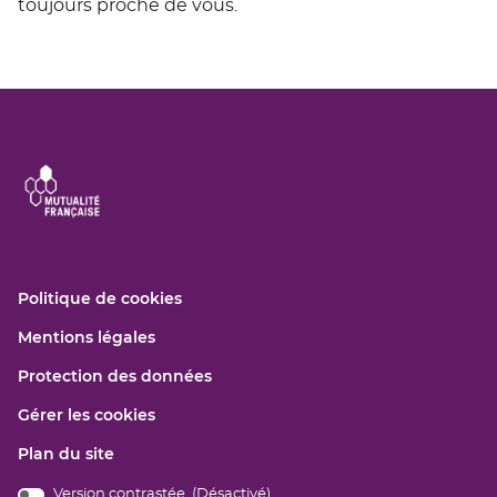
toujours proche de vous.
(ouvre
Politique de cookies
dans
(ouvre
Mentions légales
une
dans
nouvelle
(ouvre
Protection des données
une
fenêtre)
dans
nouvelle
Gérer les cookies
une
fenêtre)
nouvelle
Plan du site
fenêtre)
Version contrastée (
Désactivé
)