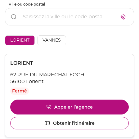
Ville ou code postal
Rechercher
À
Trouve
proxim
un
un
point
point
de
de
vente
AÉSIO
LORIENT
VANNES
vente
mutuel
AÉSIO
à
mutuelle
proxim
Appuyer
Point
LORIENT
sur
de
la
62 RUE DU MARECHAL FOCH
touche
vente
ENTRÉE
56100 Lorient
:
pour
Fermé
obtenir
de
plus
Appeler l’agence
Afficher
amples
le
informations
numéro
[ECHAP
Obtenir l’itinéraire
jusqu'au
de
pour
point
téléphone
quitter]
du
de