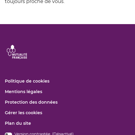
toujours proche de vous.
(ouvre
Politique de cookies
dans
(ouvre
Mentions légales
une
dans
nouvelle
(ouvre
Protection des données
une
fenêtre)
dans
nouvelle
Gérer les cookies
une
fenêtre)
nouvelle
Plan du site
fenêtre)
Version contrastée (
Désactivé
)