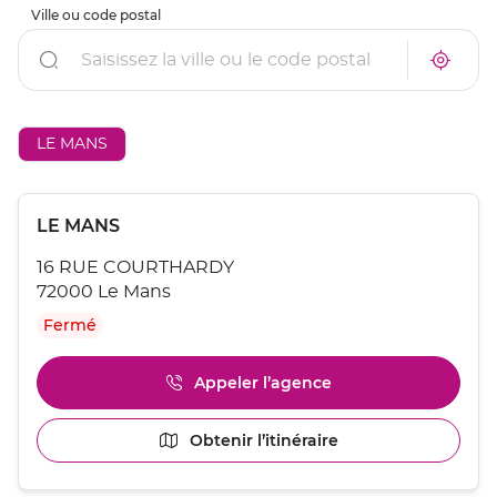
Ville ou code postal
Rechercher
À
Trouve
proxim
un
un
point
point
de
de
vente
AÉSIO
LE MANS
vente
mutuel
AÉSIO
à
mutuelle
proxim
Appuyer
Point
LE MANS
sur
de
la
16 RUE COURTHARDY
touche
vente
ENTRÉE
72000 Le Mans
:
pour
Fermé
obtenir
de
plus
Appeler l’agence
Afficher
amples
le
informations
numéro
[ECHAP
Obtenir l’itinéraire
jusqu'au
de
pour
point
téléphone
quitter]
du
de