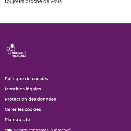
toujours proche de vous.
(ouvre
Politique de cookies
dans
(ouvre
Mentions légales
une
dans
nouvelle
(ouvre
Protection des données
une
fenêtre)
dans
nouvelle
Gérer les cookies
une
fenêtre)
nouvelle
Plan du site
fenêtre)
Version contrastée (
Désactivé
)