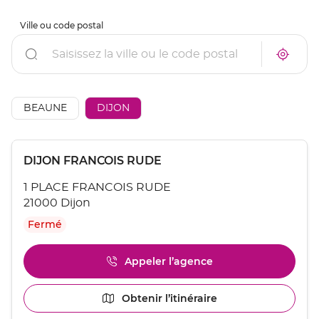
Ville ou code postal
Rechercher
À
Trouve
proxim
un
un
point
point
de
de
vente
AÉSIO
BEAUNE
DIJON
vente
mutuel
AÉSIO
à
mutuelle
proxim
Appuyer
Point
DIJON FRANCOIS RUDE
sur
de
la
1 PLACE FRANCOIS RUDE
touche
vente
ENTRÉE
21000 Dijon
:
pour
Fermé
obtenir
de
plus
Appeler l’agence
Afficher
amples
le
informations
numéro
[ECHAP
Obtenir l’itinéraire
jusqu'au
de
pour
point
téléphone