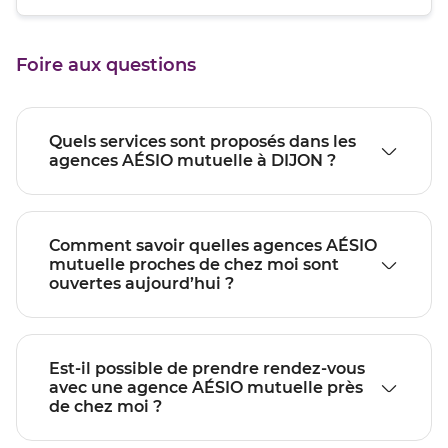
quitter]
du
de
point
vente
de
DIJON
Foire aux questions
vente
FRANCOIS
DIJON
RUDE
FRANCOIS
RUDE
Quels services sont proposés dans les
agences AÉSIO mutuelle à DIJON ?
Comment savoir quelles agences AÉSIO
mutuelle proches de chez moi sont
ouvertes aujourd’hui ?
Est-il possible de prendre rendez-vous
avec une agence AÉSIO mutuelle près
de chez moi ?