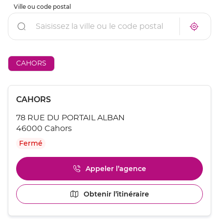
Ville ou code postal
Rechercher
À
Trouve
proxim
un
un
point
point
de
de
vente
AÉSIO
CAHORS
vente
mutuel
AÉSIO
à
mutuelle
proxim
Appuyer
Point
CAHORS
sur
de
la
78 RUE DU PORTAIL ALBAN
touche
vente
ENTRÉE
46000 Cahors
:
pour
Fermé
obtenir
de
plus
Appeler l’agence
Afficher
amples
le
informations
numéro
[ECHAP
Obtenir l’itinéraire
jusqu'au
de
pour
point
téléphone
quitter]
du
de