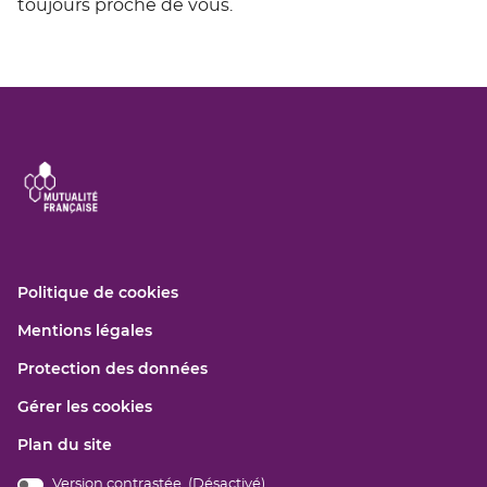
toujours proche de vous.
(ouvre
Politique de cookies
dans
(ouvre
Mentions légales
une
dans
nouvelle
(ouvre
Protection des données
une
fenêtre)
dans
nouvelle
Gérer les cookies
une
fenêtre)
nouvelle
Plan du site
fenêtre)
Version contrastée (
Désactivé
)