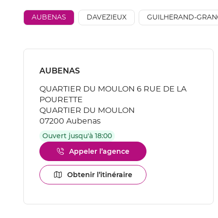
vente
AÉSIO
AUBENAS
DAVEZIEUX
GUILHERAND-GRAN
mutuelle
Appuyer
sur
Point
AUBENAS
la
de
touche
QUARTIER DU MOULON 6 RUE DE LA
vente
ENTRÉE
POURETTE
pour
:
obtenir
QUARTIER DU MOULON
de
07200 Aubenas
plus
Ouvert jusqu'à 18:00
amples
informations
Appeler l’agence
Afficher
[ECHAP
le
pour
numéro
Obtenir l’itinéraire
quitter]
jusqu'au
de
point
téléphone
de
du
vente
point
AUBENAS
de