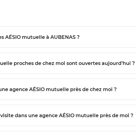
Quels services sont proposés dans les agences AÉSIO mutuelle à AUBENAS ?
Comment savoir quelles agences AÉSIO mutuelle proches de chez moi sont ouvertes aujourd’hui ?
Est-il possible de prendre rendez-vous avec une agence AÉSIO mutuelle près de chez moi ?
Quelles démarches suivre pour préparer ma visite dans une agence AÉSIO mutuelle près de moi ?