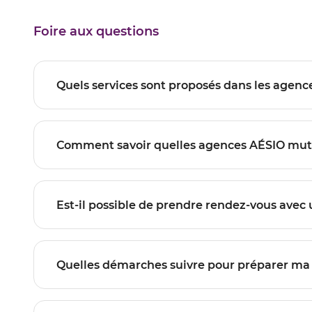
vente
AUBENAS
Foire aux questions