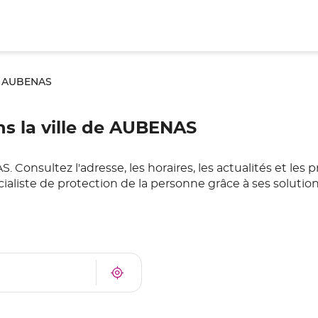
AUBENAS
s la ville de AUBENAS
onsultez l'adresse, les horaires, les actualités et les 
ialiste de protection de la personne grâce à ses soluti
À
Trouver
proximité
un
point
de
vente