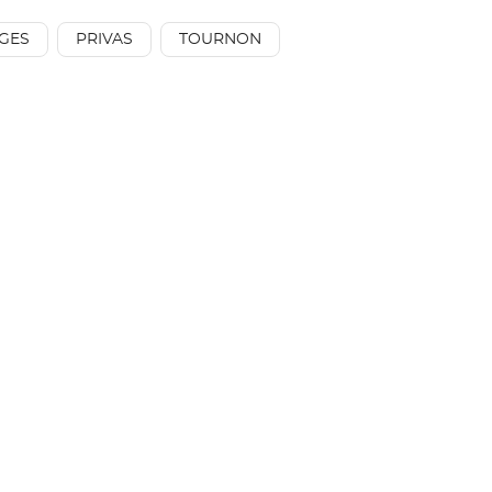
AÉSIO
mutuelle
GES
PRIVAS
TOURNON
à
proximité