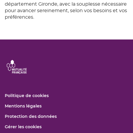
département Gironde, avec la souplesse nécessaire
pour avancer sereinement, selon vos besoins et vos
préférences.
(ouvre
Politique de cookies
dans
(ouvre
Mentions légales
une
dans
nouvelle
(ouvre
Protection des données
une
fenêtre)
dans
nouvelle
Gérer les cookies
une
fenêtre)