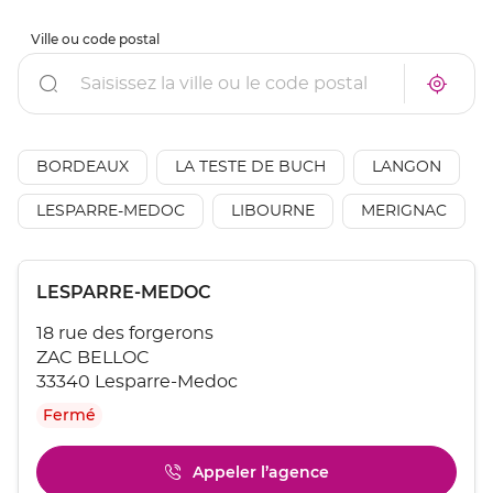
Ville ou code postal
Rechercher
À
Trouve
proxim
un
un
point
point
de
de
vente
AÉSIO
BORDEAUX
LA TESTE DE BUCH
LANGON
vente
mutuel
AÉSIO
à
mutuelle
LESPARRE-MEDOC
LIBOURNE
MERIGNAC
proxim
Appuyer
Point
LESPARRE-MEDOC
sur
de
la
18 rue des forgerons
touche
vente
ENTRÉE
ZAC BELLOC
:
pour
33340 Lesparre-Medoc
obtenir
Fermé
de
plus
amples
Appeler l’agence
Afficher
informations