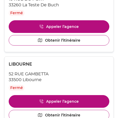
vente
CLEMENCEAU
ENTRÉE
33260 La Teste De Buch
:
pour
Fermé
obtenir
de
plus
Appeler l’agence
Afficher
amples
le
informations
numéro
[ECHAP
Obtenir l’itinéraire
jusqu'au
de
pour
point
téléphone
quitter]
du
de
point
vente
Appuyer
de
LA
Point
LIBOURNE
sur
vente
TESTE
de
la
LA
DE
52 RUE GAMBETTA
touche
vente
TESTE
BUCH
ENTRÉE
33500 Libourne
DE
:
pour
BUCH
Fermé
obtenir
de
plus
Appeler l’agence
Afficher
amples
le
informations
numéro
[ECHAP
Obtenir l’itinéraire
jusqu'au
de