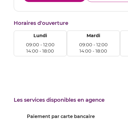
le
LESP
numéro
MED
de
téléphone
Horaires d'ouverture
du
point
de
Lundi
Mardi
vente
LESPARRE-
09:00
-
12:00
09:00
-
12:00
MEDOC
14:00
-
18:00
14:00
-
18:00
Lundi
Mardi
Me
De
De
D
09:00
09:00
09
à
à
à
12:00
12:00
12
De
De
D
14:00
14:00
14
Les services disponibles en agence
à
à
à
18:00
18:00
18
Paiement par carte bancaire