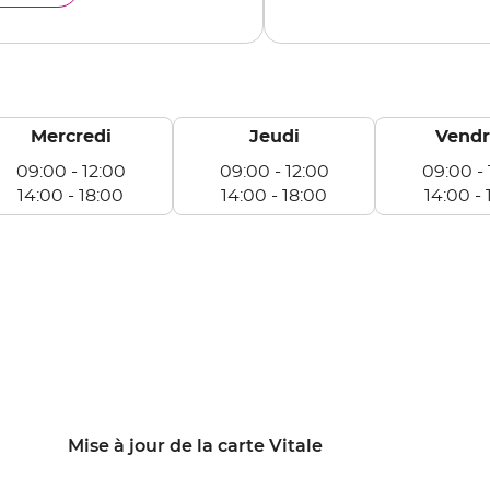
ARRE-
OC
Mercredi
Jeudi
Vendr
09:00
-
12:00
09:00
-
12:00
09:00
-
14:00
-
18:00
14:00
-
18:00
14:00
-
rcredi
Jeudi
Vendredi
e
De
De
:00
09:00
09:00
à
à
:00
12:00
12:00
e
De
De
:00
14:00
14:00
à
à
:00
18:00
18:00
Mise à jour de la carte Vitale