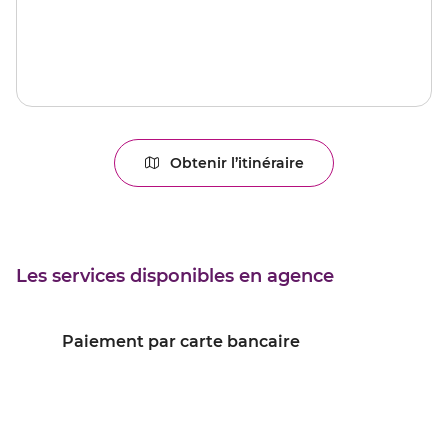
Obtenir l’itinéraire
jusqu'au
point
de
vente
CAVAILLON
Les services disponibles en agence
Paiement par carte bancaire