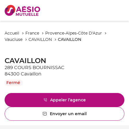
Accueil
France
Provence-Alpes-Côte D'Azur
CAVAILLON
Vaucluse
CAVAILLON
CAVAILLON
289 COURS BOURNISSAC
84300 Cavaillon
Fermé
Appeler l’agence
Afficher
le
numéro
Envoyer un email
l'agence
de
CAVAILLON
téléphone
du