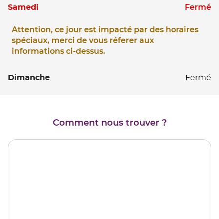
D
à
Horaires
0
S
Fermé
Samedi
12
14
18
d'ouverture
à
D
à
d'aujourd'hui
12
Attention, ce jour est impacté par des horaires
14
18
D
spéciaux, merci de vous réferer aux
à
14
informations ci-dessus.
18
à
18
D
Dimanche
Fermé
Comment nous trouver ?