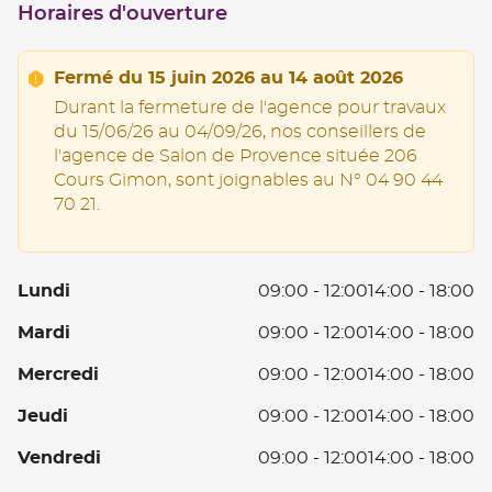
Horaires d'ouverture
point
de
vente
CAVAILLON
Fermé
du 15 juin 2026 au 14 août 2026
Durant la fermeture de l'agence pour travaux
du 15/06/26 au 04/09/26, nos conseillers de
l'agence de Salon de Provence située 206
Cours Gimon, sont joignables au N° 04 90 44
70 21.
L
Lundi
09:00
-
12:00
14:00
-
18:00
D
Ma
Mardi
09:00
-
12:00
14:00
-
18:00
0
D
à
Me
Mercredi
09:00
-
12:00
14:00
-
18:00
0
12
D
à
D
Je
Jeudi
09:00
-
12:00
14:00
-
18:00
0
12
14
D
à
D
V
Vendredi
09:00
-
12:00
14:00
-
18:00
à
0
12
14
D
18
à