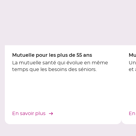
contrôle
du
slider
[ECHAP
pour
quitter]
Mutuelle pour les plus de 55 ans
Mu
La mutuelle santé qui évolue en même
Un
temps que les besoins des séniors.
et
En savoir plus
En 