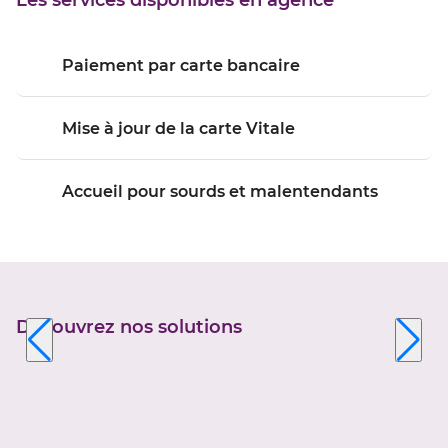
Les services disponibles en agence
SAONE
Paiement par carte bancaire
Mise à jour de la carte Vitale
Accueil pour sourds et malentendants
Découvrez nos solutions
Appuyer
sur
la
touche
ENTRÉE
pour
prendre
le