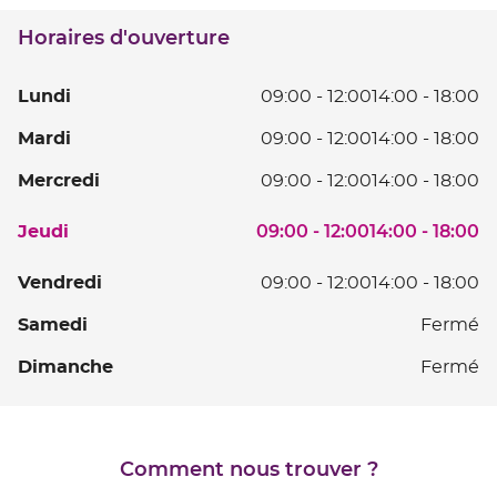
téléphone
SUR
du
SAONE
Horaires d'ouverture
point
de
vente
L
Lundi
09:00
-
12:00
14:00
-
18:00
VILLEFRANCHE
SUR
D
Ma
Mardi
09:00
-
12:00
14:00
-
18:00
SAONE
0
D
à
Me
Mercredi
09:00
-
12:00
14:00
-
18:00
0
12
D
à
D
Horaires
0
Je
09:00
-
12:00
14:00
-
18:00
Jeudi
12
14
d'ouverture
à
D
D
à
d'aujourd'hui
12
0
V
Vendredi
09:00
-
12:00
14:00
-
18:00
14
18
D
à
D
à
S
Samedi
Fermé
14
12
0
18
à
D
à
D
Dimanche
Fermé
18
14
12
à
D
18
14
à
Comment nous trouver ?
18