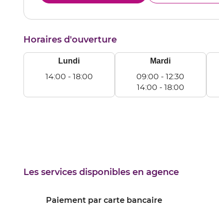
le
MON
numéro
de
téléphone
Horaires d'ouverture
du
point
de
Lundi
Mardi
vente
MONTLUEL
14:00
-
18:00
09:00
-
12:30
Lundi
14:00
-
18:00
De
Mardi
Me
14:00
De
D
à
09:00
0
18:00
à
à
12:30
12
De
D
14:00
14
Les services disponibles en agence
à
à
18:00
18
Paiement par carte bancaire