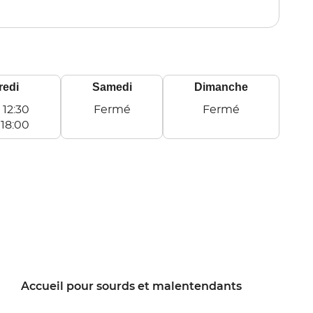
point
de
vente
MONTLUEL
redi
Samedi
Dimanche
-
12:30
Fermé
Fermé
Samedi
Dimanche
-
18:00
Accueil pour sourds et malentendants