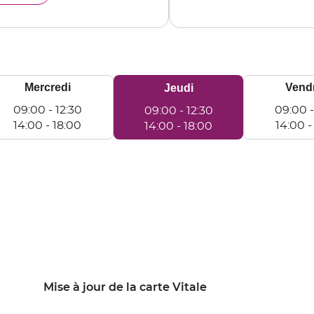
TLUEL
Mercredi
Vend
Horaires
Jeudi
d'ouverture
09:00
-
12:30
09:00
09:00
-
12:30
d'aujourd'hui
14:00
-
18:00
14:00
14:00
-
18:00
rcredi
Vendredi
Jeudi
e
De
De
9:00
09:00
09:00
à
à
:30
12:30
12:30
e
De
De
:00
14:00
14:00
à
à
:00
18:00
18:00
Mise à jour de la carte Vitale