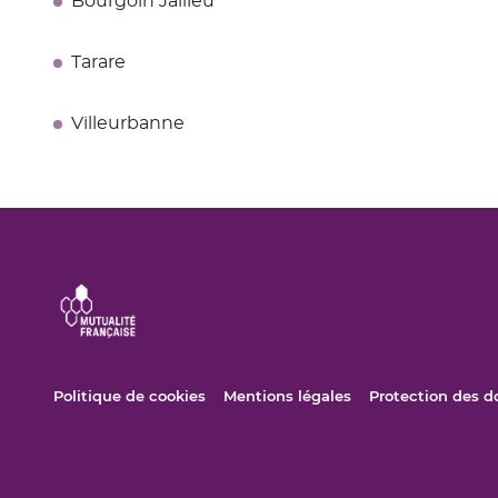
Bourgoin Jallieu
Tarare
Villeurbanne
(ouvre
(ouvre
Politique de cookies
Mentions légales
Protection des 
dans
dans
une
une
nouvelle
nouvelle
fenêtre)
fenêtre)