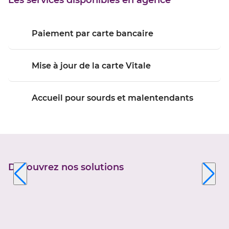
Les services disponibles en agence
VALSERINE
Paiement par carte bancaire
Mise à jour de la carte Vitale
Accueil pour sourds et malentendants
Découvrez nos solutions
Appuyer
sur
la
touche
ENTRÉE
pour
prendre
le