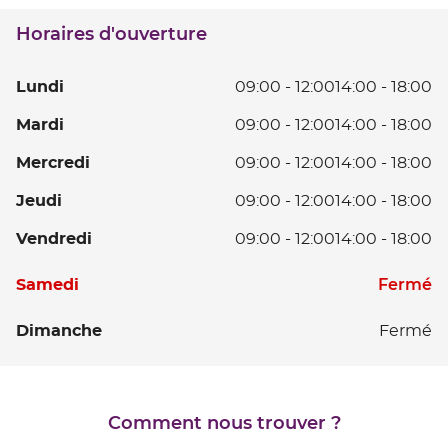
téléphone
SUR
du
VALSERINE
Horaires d'ouverture
point
de
vente
L
Lundi
09:00
-
12:00
14:00
-
18:00
BELLEGARDE
SUR
D
Ma
Mardi
09:00
-
12:00
14:00
-
18:00
VALSERINE
0
D
à
Me
Mercredi
09:00
-
12:00
14:00
-
18:00
0
12
D
à
D
Je
Jeudi
09:00
-
12:00
14:00
-
18:00
0
12
14
D
à
D
V
Vendredi
09:00
-
12:00
14:00
-
18:00
à
0
12
14
D
18
à
D
à
Horaires
0
S
Fermé
Samedi
12
14
18
d'ouverture
à
D
à
d'aujourd'hui
12
D
Dimanche
Fermé
14
18
D
à
14
18
à
18
Comment nous trouver ?