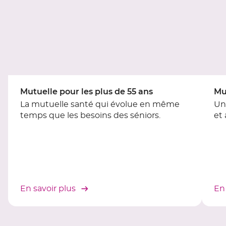
contrôle
du
slider
[ECHAP
pour
quitter]
Mutuelle pour les plus de 55 ans
Mu
La mutuelle santé qui évolue en même
Un
temps que les besoins des séniors.
et
En savoir plus
En 