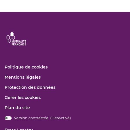
(ouvre
Politique de cookies
dans
(ouvre
Mentions légales
une
dans
nouvelle
(ouvre
Protection des données
une
fenêtre)
dans
nouvelle
Gérer les cookies
une
fenêtre)
nouvelle
Plan du site
fenêtre)
Version contrastée (
Désactivé
)
bridge.components.footer.high-
contrast.on.srLabel