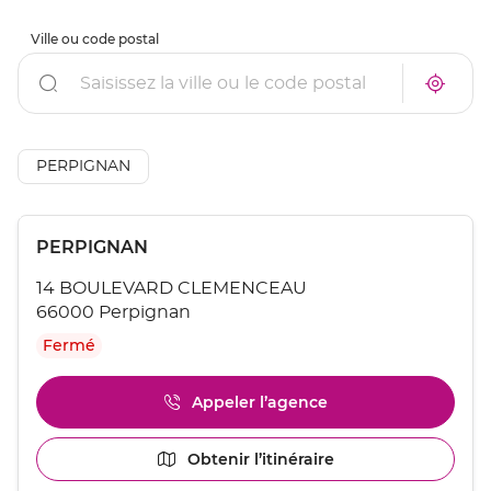
Ville ou code postal
Rechercher
À
Trouve
proxim
un
un
point
point
de
de
vente
AÉSIO
PERPIGNAN
vente
mutuel
AÉSIO
à
mutuelle
proxim
Appuyer
Point
PERPIGNAN
sur
de
la
14 BOULEVARD CLEMENCEAU
touche
vente
ENTRÉE
66000 Perpignan
:
pour
Fermé
obtenir
de
plus
Appeler l’agence
Afficher
amples
le
informations
numéro
[ECHAP
Obtenir l’itinéraire
jusqu'au
de
pour
point
téléphone