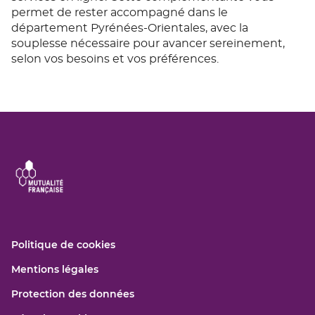
permet de rester accompagné dans le
département Pyrénées-Orientales, avec la
souplesse nécessaire pour avancer sereinement,
selon vos besoins et vos préférences.
(ouvre
Politique de cookies
dans
(ouvre
Mentions légales
une
dans
nouvelle
(ouvre
Protection des données
une
fenêtre)
dans
nouvelle