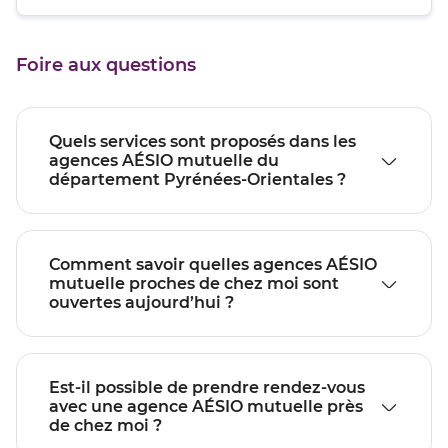
quitter]
du
de
point
vente
de
PERPIGNAN
Foire aux questions
vente
PERPIGNAN
Quels services sont proposés dans les
agences AÉSIO mutuelle du
département Pyrénées-Orientales ?
Comment savoir quelles agences AÉSIO
mutuelle proches de chez moi sont
ouvertes aujourd’hui ?
Est-il possible de prendre rendez-vous
avec une agence AÉSIO mutuelle près
de chez moi ?