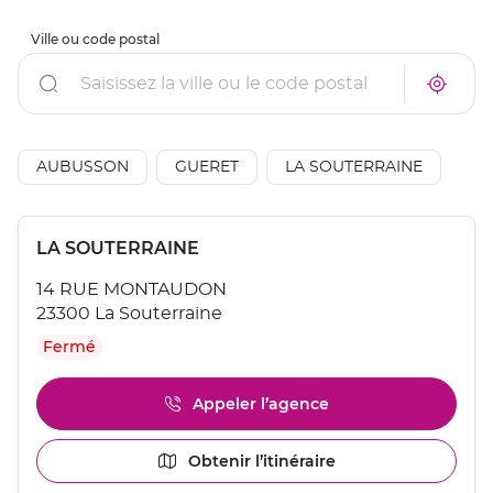
Ville ou code postal
Rechercher
À
Trouve
proxim
un
un
point
point
de
de
vente
AÉSIO
AUBUSSON
GUERET
LA SOUTERRAINE
vente
mutuel
AÉSIO
à
mutuelle
proxim
Appuyer
Point
LA SOUTERRAINE
sur
de
la
14 RUE MONTAUDON
touche
vente
ENTRÉE
23300 La Souterraine
:
pour
Fermé
obtenir
de
plus
Appeler l’agence
Afficher
amples
le
informations
numéro
[ECHAP
Obtenir l’itinéraire
jusqu'au
de
pour
point
téléphone