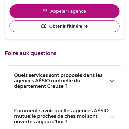
de
plus
Appeler l’agence
Afficher
amples
le
informations
numéro
[ECHAP
Obtenir l’itinéraire
jusqu'au
de
pour
point
téléphone
quitter]
du
de
point
vente
de
GUERET
Foire aux questions
vente
GUERET
Quels services sont proposés dans les
agences AÉSIO mutuelle du
département Creuse ?
Comment savoir quelles agences AÉSIO
mutuelle proches de chez moi sont
ouvertes aujourd’hui ?