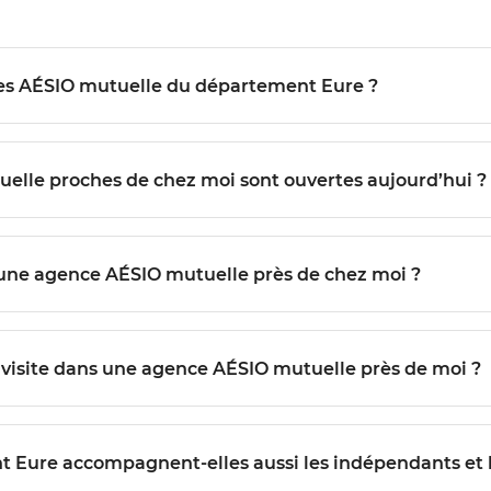
Quels services sont proposés dans les agences AÉSIO mutuelle du département Eure ?
Comment savoir quelles agences AÉSIO mutuelle proches de chez moi sont ouvertes aujourd’hui ?
Est-il possible de prendre rendez-vous avec une agence AÉSIO mutuelle près de chez moi ?
Quelles démarches suivre pour préparer ma visite dans une agence AÉSIO mutuelle près de moi ?
artement Eure accompagnent-elles aussi les indépendants et 