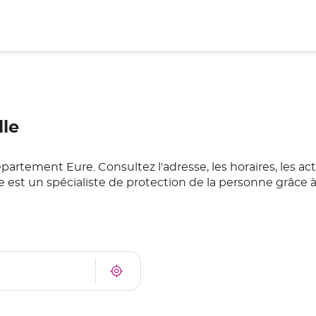
le
tement Eure. Consultez l'adresse, les horaires, les actu
est un spécialiste de protection de la personne grâce à
À
Trouver
proximité
un
point
de
vente