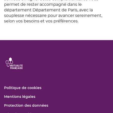
permet de rester accompagné dans le
département Département de Paris, avec la
souplesse nécessaire pour avancer sereinement,
selon vos besoins et vos préférences.
(ouvre
Politique de cookies
dans
(ouvre
Mentions légales
une
dans
nouvelle
(ouvre
Protection des données
une
fenêtre)
dans
nouvelle