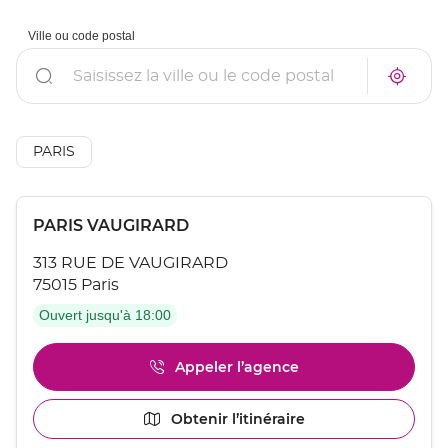
Ville ou code postal
Rechercher
À
Trouve
proxim
un
un
point
point
de
de
vente
AÉSIO
PARIS
vente
mutuel
AÉSIO
à
mutuelle
proxim
Appuyer
Point
PARIS VAUGIRARD
sur
de
la
313 RUE DE VAUGIRARD
touche
vente
ENTRÉE
75015 Paris
:
pour
Ouvert jusqu'à 18:00
obtenir
de
plus
Appeler l’agence
Afficher
amples
le
informations
numéro
[ECHAP
Obtenir l’itinéraire
jusqu'au
de
pour
point
téléphone