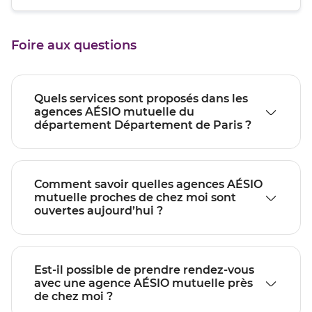
quitter]
du
de
point
vente
de
PARIS
Foire aux questions
vente
VAUGIRARD
PARIS
VAUGIRARD
Quels services sont proposés dans les
agences AÉSIO mutuelle du
département Département de Paris ?
Comment savoir quelles agences AÉSIO
mutuelle proches de chez moi sont
ouvertes aujourd’hui ?
Est-il possible de prendre rendez-vous
avec une agence AÉSIO mutuelle près
de chez moi ?