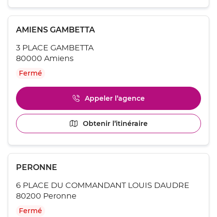
quitter]
du
de
point
vente
Appuyer
de
ABBEVILLE
Point
AMIENS GAMBETTA
sur
vente
de
la
ABBEVILLE
3 PLACE GAMBETTA
touche
vente
ENTRÉE
80000 Amiens
:
pour
Fermé
obtenir
de
plus
Appeler l’agence
Afficher
amples
le
informations
numéro
[ECHAP
Obtenir l’itinéraire
jusqu'au
de
pour
point
téléphone
quitter]
du
de
point
vente
Appuyer
de
AMIENS
Point
PERONNE
sur
vente
GAMBETTA
de
la
AMIENS
6 PLACE DU COMMANDANT LOUIS DAUDRE
touche
vente
GAMBETTA
ENTRÉE
80200 Peronne
:
pour
Fermé
obtenir