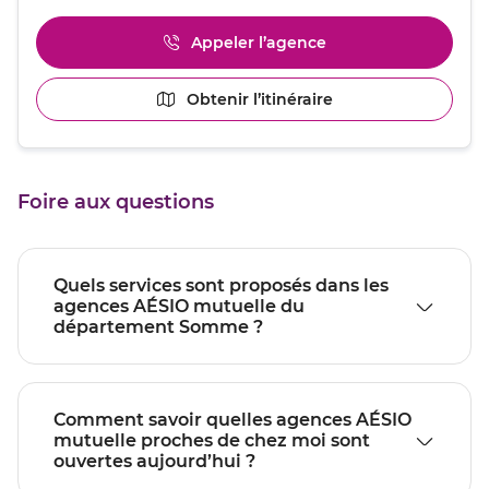
de
plus
Appeler l’agence
Afficher
amples
le
informations
numéro
[ECHAP
Obtenir l’itinéraire
jusqu'au
de
pour
point
téléphone
quitter]
du
de
point
vente
de
PERONNE
Foire aux questions
vente
PERONNE
Quels services sont proposés dans les
agences AÉSIO mutuelle du
département Somme ?
Comment savoir quelles agences AÉSIO
mutuelle proches de chez moi sont
ouvertes aujourd’hui ?