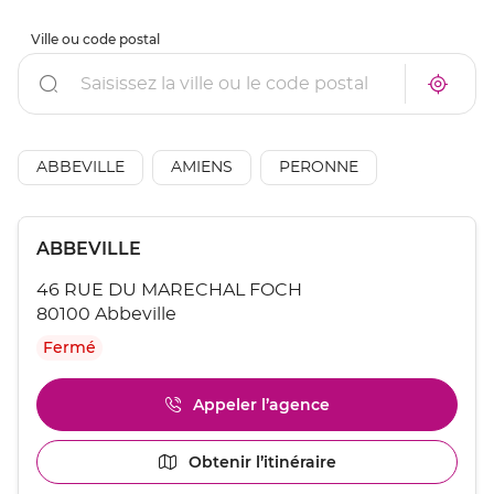
Ville ou code postal
Rechercher
À
Trouve
proxim
un
un
point
point
de
de
vente
AÉSIO
ABBEVILLE
AMIENS
PERONNE
vente
mutuel
AÉSIO
à
mutuelle
proxim
Appuyer
Point
ABBEVILLE
sur
de
la
46 RUE DU MARECHAL FOCH
touche
vente
ENTRÉE
80100 Abbeville
:
pour
Fermé
obtenir
de
plus
Appeler l’agence
Afficher
amples
le
informations
numéro
[ECHAP
Obtenir l’itinéraire
jusqu'au
de
pour
point
téléphone