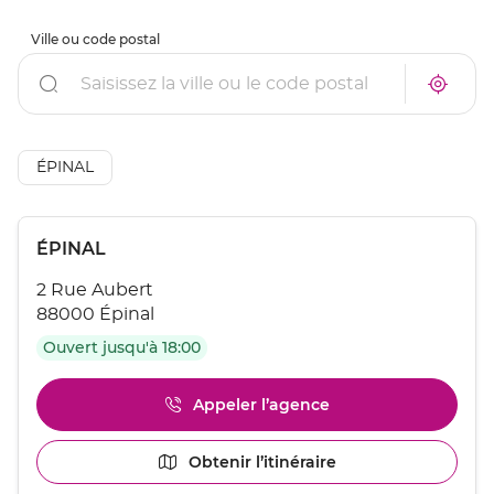
Ville ou code postal
Rechercher
À
Trouve
proxim
un
un
point
point
de
de
vente
AÉSIO
ÉPINAL
vente
mutuel
AÉSIO
à
mutuelle
proxim
Appuyer
Point
ÉPINAL
sur
de
la
2 Rue Aubert
touche
vente
ENTRÉE
88000 Épinal
:
pour
Ouvert jusqu'à 18:00
obtenir
de
plus
Appeler l’agence
Afficher
amples
le
informations
numéro
[ECHAP
Obtenir l’itinéraire
jusqu'au
de
pour
point
téléphone