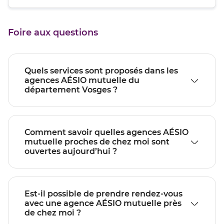
quitter]
du
de
point
vente
de
ÉPINAL
Foire aux questions
vente
ÉPINAL
Quels services sont proposés dans les
agences AÉSIO mutuelle du
département Vosges ?
Comment savoir quelles agences AÉSIO
mutuelle proches de chez moi sont
ouvertes aujourd’hui ?
Est-il possible de prendre rendez-vous
avec une agence AÉSIO mutuelle près
de chez moi ?