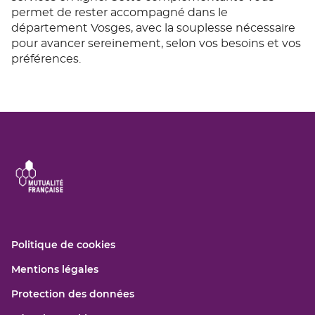
permet de rester accompagné dans le
département Vosges, avec la souplesse nécessaire
pour avancer sereinement, selon vos besoins et vos
préférences.
(ouvre
Politique de cookies
dans
(ouvre
Mentions légales
une
dans
nouvelle
(ouvre
Protection des données
une
fenêtre)
dans
nouvelle