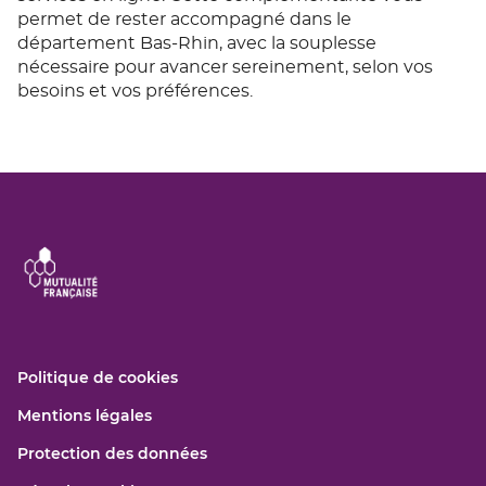
permet de rester accompagné dans le
département Bas-Rhin, avec la souplesse
nécessaire pour avancer sereinement, selon vos
besoins et vos préférences.
(ouvre
Politique de cookies
dans
(ouvre
Mentions légales
une
dans
nouvelle
(ouvre
Protection des données
une
fenêtre)
dans
nouvelle