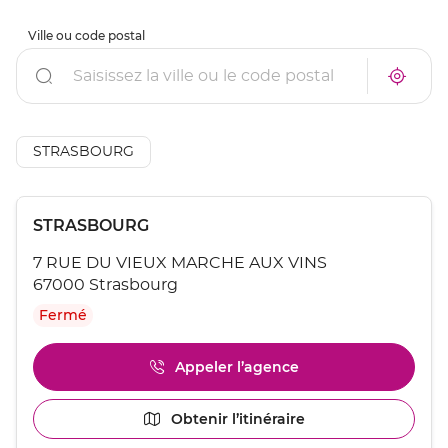
Ville ou code postal
Rechercher
À
Trouve
proxim
un
un
point
point
de
de
vente
AÉSIO
STRASBOURG
vente
mutuel
AÉSIO
à
mutuelle
proxim
Appuyer
Point
STRASBOURG
sur
de
la
7 RUE DU VIEUX MARCHE AUX VINS
touche
vente
ENTRÉE
67000 Strasbourg
:
pour
Fermé
obtenir
de
plus
Appeler l’agence
Afficher
amples
le
informations
numéro
[ECHAP
Obtenir l’itinéraire
jusqu'au
de
pour
point
téléphone