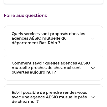
quitter]
du
de
point
vente
de
STRASBOURG
Foire aux questions
vente
STRASBOURG
Quels services sont proposés dans les
agences AÉSIO mutuelle du
département Bas-Rhin ?
Comment savoir quelles agences AÉSIO
mutuelle proches de chez moi sont
ouvertes aujourd’hui ?
Est-il possible de prendre rendez-vous
avec une agence AÉSIO mutuelle près
de chez moi ?