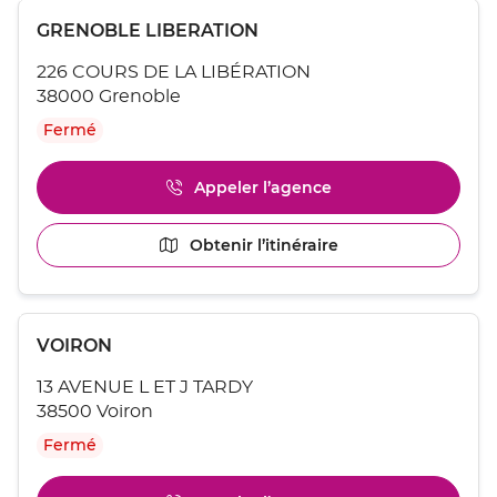
point
vente
Appuyer
de
ROUSSILLON
Point
GRENOBLE LIBERATION
sur
vente
de
la
ROUSSILLON
226 COURS DE LA LIBÉRATION
touche
vente
ENTRÉE
38000 Grenoble
:
pour
Fermé
obtenir
de
plus
Appeler l’agence
Afficher
amples
le
informations
numéro
[ECHAP
Obtenir l’itinéraire
jusqu'au
de
pour
point
téléphone
quitter]
du
de
point
vente
Appuyer
de
GRENOBLE
Point
VOIRON
sur
vente
LIBERATION
de
la
GRENOBLE
13 AVENUE L ET J TARDY
touche
vente
LIBERATION
ENTRÉE
38500 Voiron
:
pour
Fermé
obtenir
de
plus