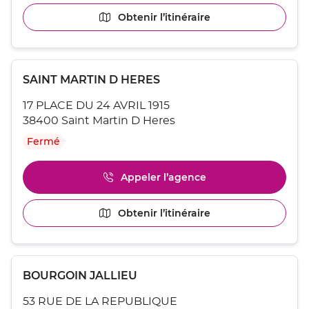
informations
numéro
[ECHAP
Obtenir l’itinéraire
jusqu'au
de
pour
point
téléphone
quitter]
du
de
point
vente
Appuyer
de
GRENOBLE
Point
SAINT MARTIN D HERES
sur
vente
VIALLET
de
la
GRENOBLE
17 PLACE DU 24 AVRIL 1915
touche
vente
VIALLET
ENTRÉE
38400 Saint Martin D Heres
:
pour
Fermé
obtenir
de
plus
Appeler l’agence
Afficher
amples
le
informations
numéro
[ECHAP
Obtenir l’itinéraire
jusqu'au
de
pour
point
téléphone
quitter]
du
de
point
vente
Appuyer
de
SAINT
Point
BOURGOIN JALLIEU
sur
vente
MARTIN
de
la
SAINT
D
53 RUE DE LA REPUBLIQUE
touche
vente
MARTIN