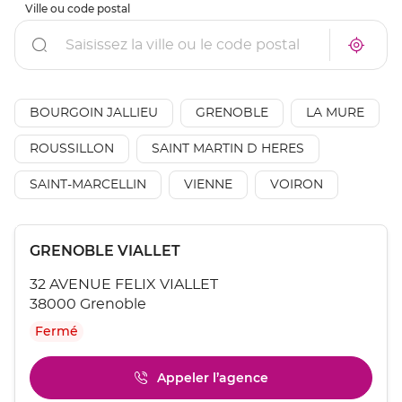
Ville ou code postal
Rechercher
À
Trouve
proxim
un
un
point
point
de
de
vente
AÉSIO
BOURGOIN JALLIEU
GRENOBLE
LA MURE
vente
mutuel
AÉSIO
à
mutuelle
ROUSSILLON
SAINT MARTIN D HERES
proxim
SAINT-MARCELLIN
VIENNE
VOIRON
Appuyer
Point
GRENOBLE VIALLET
sur
de
la
32 AVENUE FELIX VIALLET
touche
vente
ENTRÉE
38000 Grenoble
:
pour
Fermé
obtenir
de
plus
Appeler l’agence
Afficher
amples
le