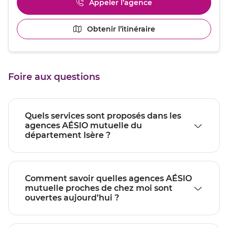
Appeler l’agence
Afficher
amples
le
informations
numéro
[ECHAP
Obtenir l’itinéraire
jusqu'au
de
pour
point
téléphone
quitter]
du
de
point
vente
de
VOIRON
Foire aux questions
vente
VOIRON
Quels services sont proposés dans les
agences AÉSIO mutuelle du
département Isère ?
Comment savoir quelles agences AÉSIO
mutuelle proches de chez moi sont
ouvertes aujourd’hui ?