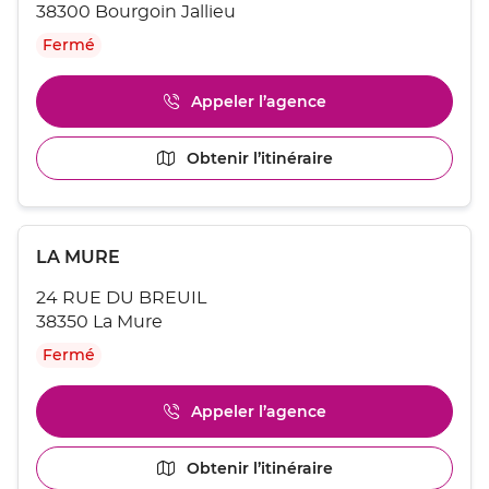
HERES
ENTRÉE
38300 Bourgoin Jallieu
D
:
pour
HERES
Fermé
obtenir
de
plus
Appeler l’agence
Afficher
amples
le
informations
numéro
[ECHAP
Obtenir l’itinéraire
jusqu'au
de
pour
point
téléphone
quitter]
du
de
point
vente
Appuyer
de
BOURGOIN
Point
LA MURE
sur
vente
JALLIEU
de
la
BOURGOIN
24 RUE DU BREUIL
touche
vente
JALLIEU
ENTRÉE
38350 La Mure
:
pour
Fermé
obtenir
de
plus
Appeler l’agence
Afficher
amples
le
informations
numéro
[ECHAP
Obtenir l’itinéraire
jusqu'au
de
pour