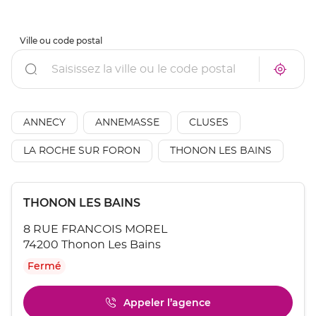
Ville ou code postal
Rechercher
À
Trouve
proxim
un
un
point
point
de
de
vente
AÉSIO
ANNECY
ANNEMASSE
CLUSES
vente
mutuel
AÉSIO
à
mutuelle
LA ROCHE SUR FORON
THONON LES BAINS
proxim
Appuyer
Point
THONON LES BAINS
sur
de
la
8 RUE FRANCOIS MOREL
touche
vente
ENTRÉE
74200 Thonon Les Bains
:
pour
Fermé
obtenir
de
plus
Appeler l’agence
Afficher
amples