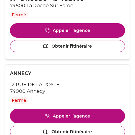
vente
ENTRÉE
74800 La Roche Sur Foron
:
pour
Fermé
obtenir
de
plus
Appeler l’agence
Afficher
amples
le
informations
numéro
[ECHAP
Obtenir l’itinéraire
jusqu'au
de
pour
point
téléphone
quitter]
du
de
point
vente
Appuyer
de
LA
Point
ANNECY
sur
vente
ROCHE
de
la
LA
SUR
12 RUE DE LA POSTE
touche
vente
ROCHE
FORON
ENTRÉE
74000 Annecy
SUR
:
pour
FORON
Fermé
obtenir
de
plus
Appeler l’agence
Afficher
amples
le
informations
numéro
[ECHAP
Obtenir l’itinéraire
jusqu'au
de