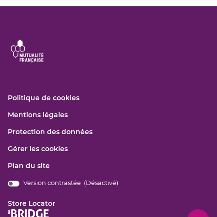
(ouvre
Politique de cookies
dans
(ouvre
Mentions légales
une
dans
nouvelle
(ouvre
Protection des données
une
fenêtre)
dans
nouvelle
Gérer les cookies
une
fenêtre)
nouvelle
Plan du site
fenêtre)
Version contrastée (
Désactivé
)
bridge.components.footer.high-
contrast.on.srLabel
Store Locator
(ouvre