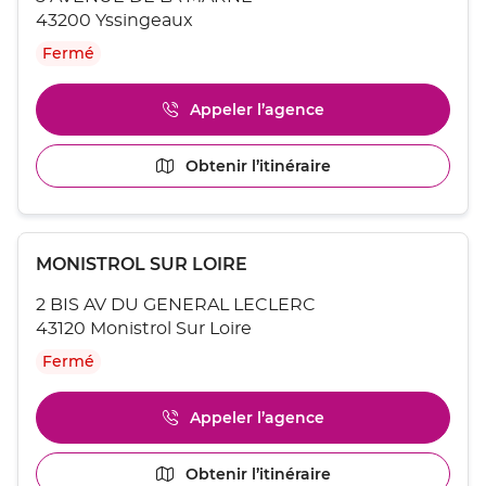
vente
PUY
VELAY
ENTRÉE
43200 Yssingeaux
EN
:
pour
VELAY
Fermé
obtenir
de
plus
Appeler l’agence
Afficher
amples
le
informations
numéro
[ECHAP
Obtenir l’itinéraire
jusqu'au
de
pour
point
téléphone
quitter]
du
de
point
vente
Appuyer
de
YSSINGEAUX
Point
MONISTROL SUR LOIRE
sur
vente
de
la
YSSINGEAUX
2 BIS AV DU GENERAL LECLERC
touche
vente
ENTRÉE
43120 Monistrol Sur Loire
:
pour
Fermé
obtenir
de
plus
Appeler l’agence
Afficher
amples
le
informations
numéro
[ECHAP
Obtenir l’itinéraire
jusqu'au
de