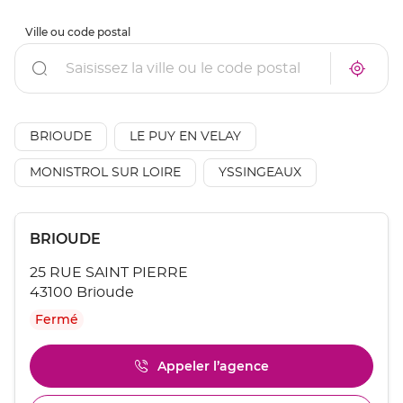
Ville ou code postal
Rechercher
À
Trouve
proxim
un
un
point
point
de
de
vente
AÉSIO
BRIOUDE
LE PUY EN VELAY
vente
mutuel
AÉSIO
à
mutuelle
MONISTROL SUR LOIRE
YSSINGEAUX
proxim
Appuyer
Point
BRIOUDE
sur
de
la
25 RUE SAINT PIERRE
touche
vente
ENTRÉE
43100 Brioude
:
pour
Fermé
obtenir
de
plus
Appeler l’agence
Afficher
amples
le
informations