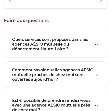
pour
point
téléphone
quitter]
du
de
point
vente
de
MONISTROL
Foire aux questions
vente
SUR
MONISTROL
LOIRE
SUR
LOIRE
Quels services sont proposés dans les
agences AÉSIO mutuelle du
département Haute-Loire ?
Comment savoir quelles agences AÉSIO
mutuelle proches de chez moi sont
ouvertes aujourd’hui ?
Est-il possible de prendre rendez-vous
avec une agence AÉSIO mutuelle près
de chez moi ?