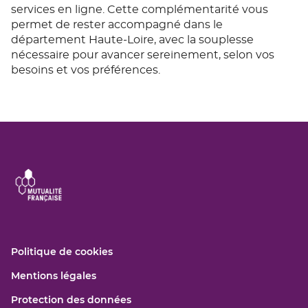
services en ligne. Cette complémentarité vous
permet de rester accompagné dans le
département Haute-Loire, avec la souplesse
nécessaire pour avancer sereinement, selon vos
besoins et vos préférences.
(ouvre
Politique de cookies
dans
(ouvre
Mentions légales
une
dans
nouvelle
(ouvre
Protection des données
une
fenêtre)