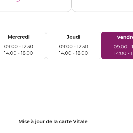
LIEU
Mercredi
Jeudi
Horaires
Vendr
d'ouverture
09:00
-
12:30
09:00
-
12:30
09:00
-
d'aujourd'hu
14:00
-
18:00
14:00
-
18:00
14:00
-
rcredi
Jeudi
Vendredi
e
De
De
:00
09:00
09:00
à
à
:30
12:30
12:30
e
De
De
:00
14:00
14:00
à
à
:00
18:00
18:00
Mise à jour de la carte Vitale