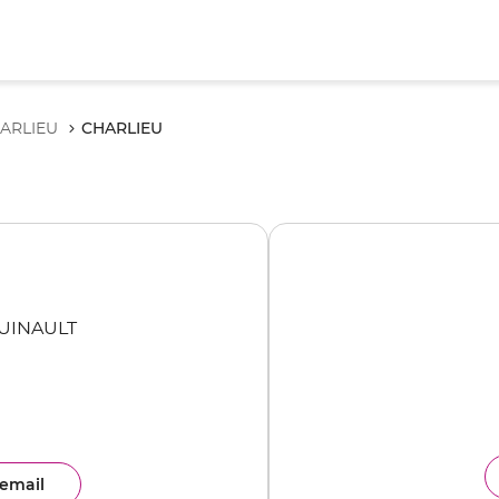
CHARLIEU
ARLIEU
UINAULT
email
ence