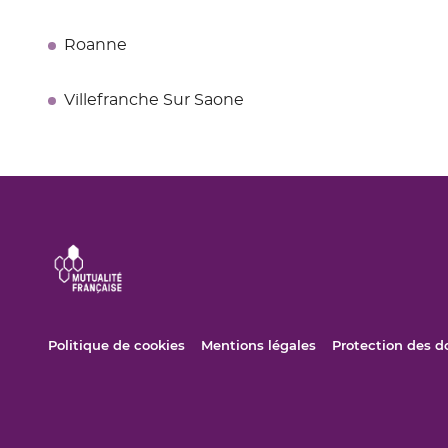
Roanne
Villefranche Sur Saone
(ouvre
(ouvre
Politique de cookies
Mentions légales
Protection des 
dans
dans
une
une
nouvelle
nouvelle
fenêtre)
fenêtre)