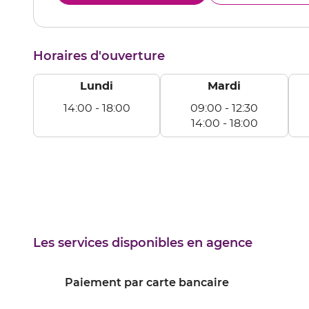
le
CHAR
numéro
de
téléphone
Horaires d'ouverture
du
point
de
Lundi
Mardi
vente
CHARLIEU
14:00
-
18:00
09:00
-
12:30
Lundi
14:00
-
18:00
De
Mardi
Me
14:00
De
D
à
09:00
09
18:00
à
à
12:30
12
De
D
14:00
14
Les services disponibles en agence
à
à
18:00
18
Paiement par carte bancaire