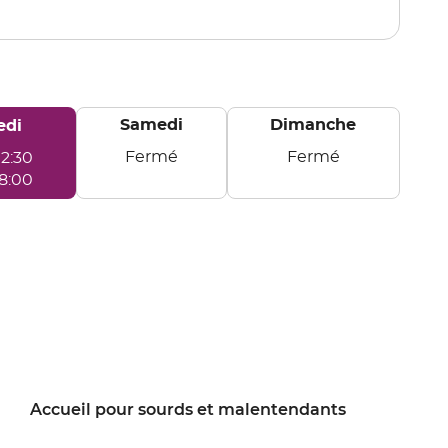
point
de
vente
CHARLIEU
Samedi
Dimanche
edi
Fermé
Fermé
12:30
i
Samedi
Dimanche
18:00
Accueil pour sourds et malentendants