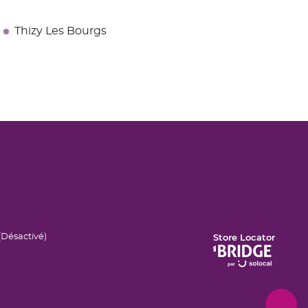
Thizy Les Bourgs
Store Locator
tée (
Désactivé
)
ge.components.footer.high-
(ouvre
rast.on.srLabel
dans
une
nouvelle
fenêtre)