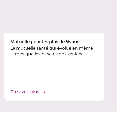
du
slider
[ECHAP
pour
quitter]
Mutuelle pour les plus de 55 ans
La mutuelle santé qui évolue en même
temps que les besoins des séniors.
En savoir plus