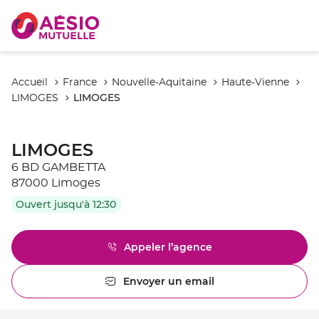
Accueil
France
Nouvelle-Aquitaine
Haute-Vienne
LIMOGES
LIMOGES
LIMOGES
6 BD GAMBETTA
87000 Limoges
Ouvert jusqu'à 12:30
Appeler l’agence
Afficher
le
numéro
Envoyer un email
l'agence
de
LIMOGES
téléphone
du