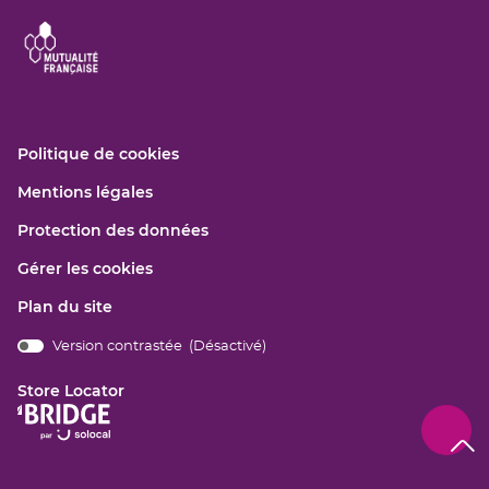
(ouvre
Politique de cookies
dans
(ouvre
Mentions légales
une
dans
nouvelle
(ouvre
Protection des données
une
fenêtre)
dans
nouvelle
Gérer les cookies
une
fenêtre)
nouvelle
Plan du site
fenêtre)
Version contrastée (
Désactivé
)
bridge.components.footer.high-
contrast.on.srLabel
Store Locator
(ouvre
dans
Remo
(navi
une
en
haut
nouvelle
de