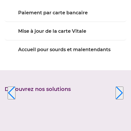
Paiement par carte bancaire
Mise à jour de la carte Vitale
Accueil pour sourds et malentendants
Découvrez nos solutions
Appuyer
sur
la
touche
ENTRÉE
pour
prendre
le
contrôle