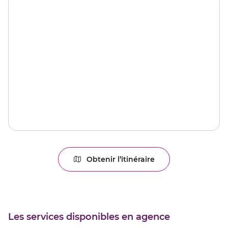
Obtenir l’itinéraire
jusqu'au
point
de
vente
LIMOGES
Les services disponibles en agence