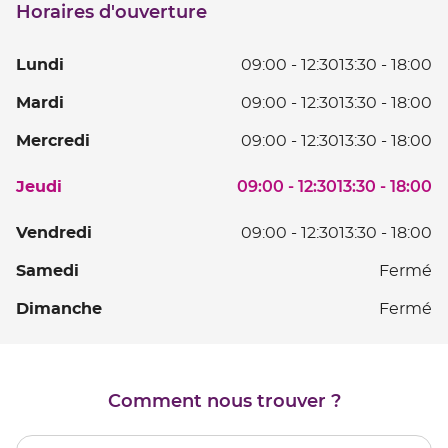
Horaires d'ouverture
point
de
vente
L
Lundi
09:00
-
12:30
13:30
-
18:00
LIMOGES
D
Ma
Mardi
09:00
-
12:30
13:30
-
18:00
0
D
à
Me
Mercredi
09:00
-
12:30
13:30
-
18:00
0
12
D
à
D
Horaires
0
Je
09:00
-
12:30
13:30
-
18:00
Jeudi
12
13
d'ouverture
à
D
D
à
d'aujourd'hui
12
0
V
Vendredi
09:00
-
12:30
13:30
-
18:00
13
18
D
à
D
à
S
Samedi
Fermé
13
12
0
18
à
D
à
D
Dimanche
Fermé
18
13
12
à
D
18
13
à
Comment nous trouver ?
18