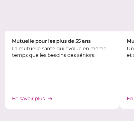
[ECHAP
pour
quitter]
Mutuelle pour les plus de 55 ans
Mu
La mutuelle santé qui évolue en même
Un
temps que les besoins des séniors.
et
En savoir plus
En 