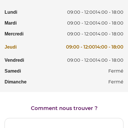
de
vente
Lundi
L
09:00
-
12:00
14:00
-
18:00
FLERS
D
Mardi
Ma
09:00
-
12:00
14:00
-
18:00
0
D
à
Mercredi
Me
09:00
-
12:00
14:00
-
18:00
0
12
D
à
D
Horaires
0
Je
09:00
-
12:00
14:00
-
18:00
Jeudi
12
14
d'ouverture
à
D
D
à
d'aujourd'hui
12
0
Vendredi
V
09:00
-
12:00
14:00
-
18:00
14
18
D
à
D
à
Samedi
S
Fermé
14
12
0
18
à
D
à
Dimanche
D
Fermé
18
14
12
à
D
18
14
à
Comment nous trouver ?
18