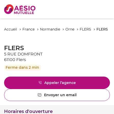
FLERS
Accueil
France
Normandie
Orne
FLERS
FLERS
5 RUE DOMFRONT
61100 Flers
Ferme dans 2 min
Appeler l’agence
Afficher
le
numéro
Envoyer un email
l'agence
de
FLERS
téléphone
du
Horaires d'ouverture
point