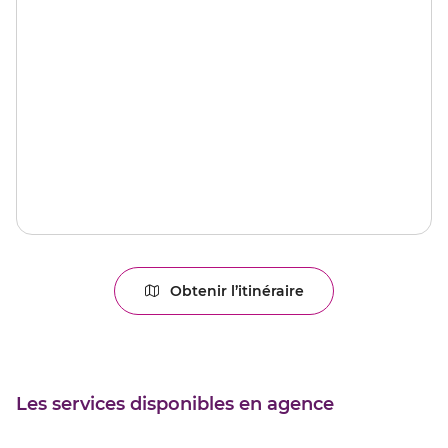
Obtenir l’itinéraire
jusqu'au
point
de
vente
FLERS
Les services disponibles en agence