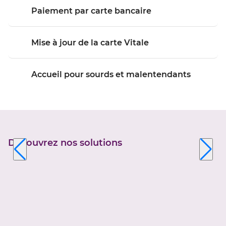
Paiement par carte bancaire
Mise à jour de la carte Vitale
Accueil pour sourds et malentendants
Découvrez nos solutions
Appuyer
sur
la
touche
ENTRÉE
pour
prendre
le
contrôle
du
slider