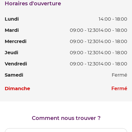
Horaires d'ouverture
point
de
vente
L
Lundi
14:00
-
18:00
BERCK
D
Ma
Mardi
09:00
-
12:30
14:00
-
18:00
14
D
à
Me
Mercredi
09:00
-
12:30
14:00
-
18:00
0
18
D
à
Je
Jeudi
09:00
-
12:30
14:00
-
18:00
0
12
D
à
D
V
Vendredi
09:00
-
12:30
14:00
-
18:00
0
12
14
D
à
D
S
Samedi
Fermé
à
0
12
14
18
à
D
à
Horaires
D
Fermé
Dimanche
12
14
18
d'ouverture
D
à
d'aujourd'hui
14
18
à
18
Comment nous trouver ?