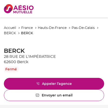
Accueil
France
Hauts-De-France
Pas-De-Calais
BERCK
BERCK
BERCK
28 RUE DE L'IMPÉRATRICE
62600 Berck
Fermé
Appeler l’agence
Afficher
le
numéro
Envoyer un email
l'agence
de
BERCK
téléphone
du