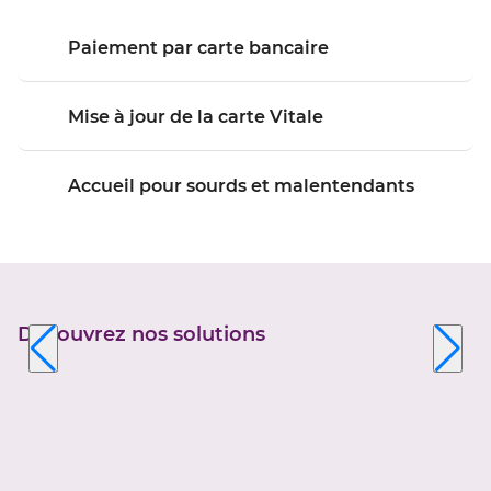
Paiement par carte bancaire
Mise à jour de la carte Vitale
Accueil pour sourds et malentendants
Découvrez nos solutions
Appuyer
sur
la
touche
ENTRÉE
pour
prendre
le
contrôle