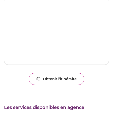
Obtenir l’itinéraire
jusqu'au
point
de
vente
BERCK
Les services disponibles en agence