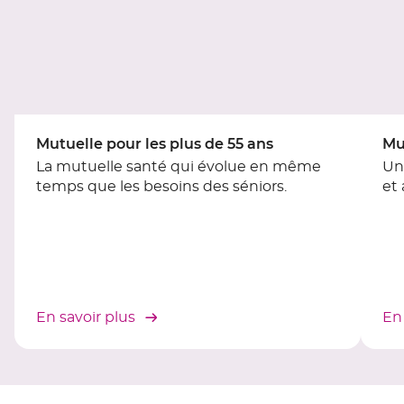
du
slider
[ECHAP
pour
quitter]
Mutuelle pour les plus de 55 ans
Mu
La mutuelle santé qui évolue en même
Un
temps que les besoins des séniors.
et
En savoir plus
En 