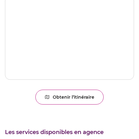
Obtenir l’itinéraire
jusqu'au
point
de
vente
LENS
Les services disponibles en agence