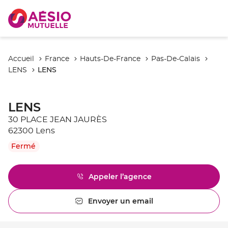
Accueil
France
Hauts-De-France
Pas-De-Calais
LENS
LENS
LENS
30 PLACE JEAN JAURÈS
62300 Lens
Fermé
Appeler l’agence
Afficher
le
numéro
Envoyer un email
l'agence
de
LENS
téléphone
du