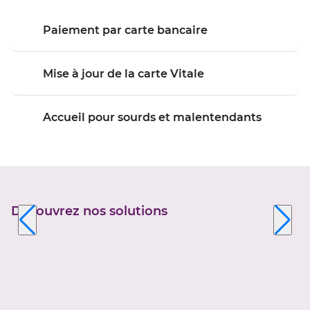
Paiement par carte bancaire
Mise à jour de la carte Vitale
Accueil pour sourds et malentendants
Découvrez nos solutions
Appuyer
sur
la
touche
ENTRÉE
pour
prendre
le
contrôle