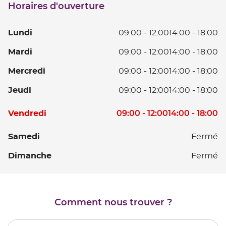
Horaires d'ouverture
point
de
vente
L
Lundi
09:00
-
12:00
14:00
-
18:00
LENS
D
Ma
Mardi
09:00
-
12:00
14:00
-
18:00
0
D
à
Me
Mercredi
09:00
-
12:00
14:00
-
18:00
0
12
D
à
D
Je
Jeudi
09:00
-
12:00
14:00
-
18:00
0
12
14
D
à
D
à
Horaires
0
V
09:00
-
12:00
14:00
-
18:00
Vendredi
12
14
18
d'ouverture
à
D
D
à
d'aujourd'hui
12
0
S
Samedi
Fermé
14
18
D
à
à
D
Dimanche
Fermé
14
12
18
à
D
18
14
à
Comment nous trouver ?
18