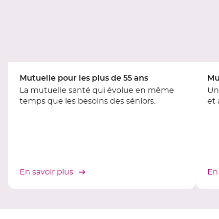
du
slider
[ECHAP
pour
quitter]
Mutuelle pour les plus de 55 ans
Mu
La mutuelle santé qui évolue en même
Un
temps que les besoins des séniors.
et
En savoir plus
En 